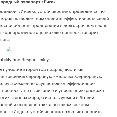
ународный аэропорт «Рига».
оценкой. «Индекс устойчивости» определяется по
торая позволяет нам оценить эффективность своей
тоспособность предприятия в долгосрочном плане.
ая корпоративная оценка еще ценнее», говорит
ьевс.
bility and Responsibility.
ет участие второй год подряд, достигая
пять завоевал серебряную «медаль». Серебряную
 целеустремленно осуществляют эффективное
т процессы по выявлению и управлению рисками.
гих странах мира, и используемая в Латвии
анной и основана также на таком важном
ones. «Индекс устойчивости» позволяет оценить