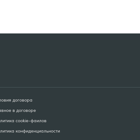
ловия договорa
авное в договоре
литика cookie-фаилов
литика конфиденциальности