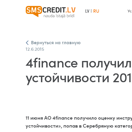
RU
LV
Ус
Вернуться на главную
12.6.2015
4finance получи
устойчивости 20
11 июня АО 4finance получило оценку инст
устойчивости», попав в Серебряную катего