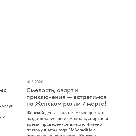
10.2.2026
ых
Смелость, азарт и
приключения — встретимся
на Женском ралли 7 марта!
 услуг
Женский день — это не только цветы и
SIA
поздравления, но и смелость, энергия и
время, проведённое вместе. Именно
поэтому в этом году SMScredit.lv с
радостью поддерживает Женское