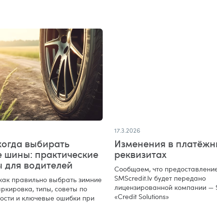
17.3.2026
когда выбирать
Изменения в платёжн
е шины: практические
реквизитах
ы для водителей
Сообщаем, что предоставление
SMScredit.lv будет передано
 как правильно выбрать зимние
лицензированной компании — 
ркировка, типы, советы по
«Credit Solutions»
ости и ключевые ошибки при