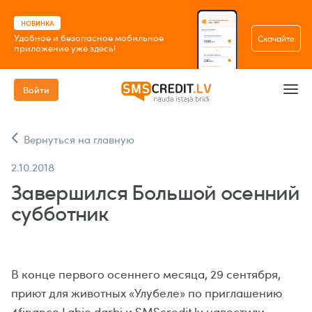
НОВИНКА
Удобное и безопасное мобильное
Скачайте
приложение уже здесь!
Войти
Вернуться на главную
2.10.2018
Завершился Большой осенний
субботник
В конце первого осеннего месяца, 29 сентября,
приют для животных «Улубеле» по приглашению
4finance Labie darbi и SMScredit.lv навестили