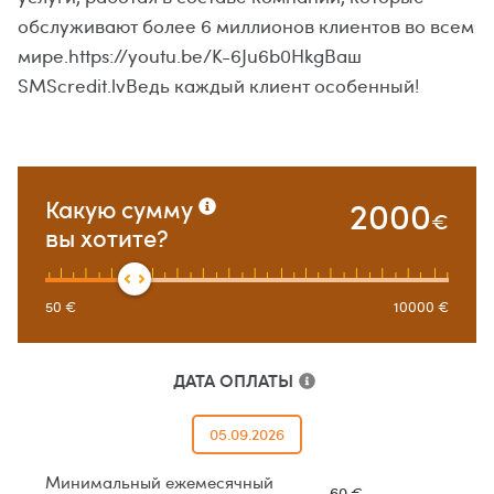
обслуживают более 6 миллионов клиентов во всем
мире.https://youtu.be/K-6Ju6b0HkgВаш
SMScredit.lvВедь каждый клиент особенный!
2000
Какую сумму
€
вы хотите?
50
€
10000
€
ДАТА ОПЛАТЫ
05.09.2026
Минимальный ежемесячный
60
€