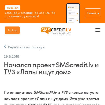
НОВИНКА
Удобное и безопасное мобильное
Скачайте
приложение уже здесь!
Войти
Вернуться на главную
29.8.2015
Начался проект SMScredit.lv и
TV3 «Лапы ищут дом»
По инициативе
SMScredit.lv
и
TV3
в конце августа
начался проект «Лапы ищут дом». Это уже третья
инициатива
SMScredit.lv
, целью которой является