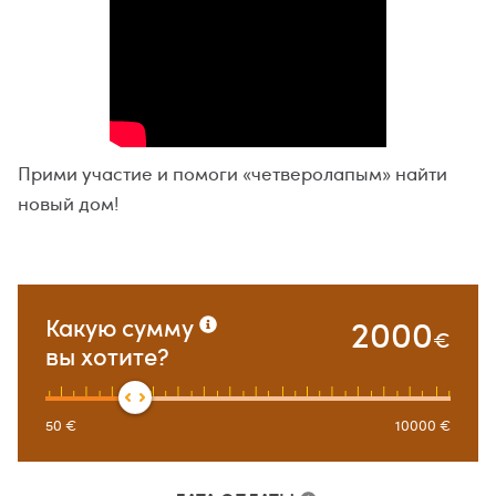
Прими участие и помоги «четверолапым» найти
новый дом!
2000
Какую сумму
€
вы хотите?
50
€
10000
€