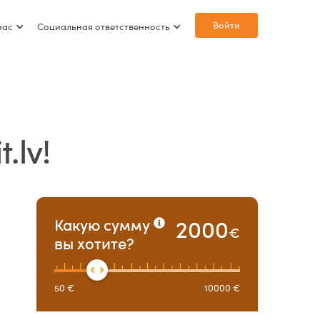
Войти
нас
Социальная ответственность
.lv!
2000
Какую сумму
€
вы хотите?
50
€
10000
€