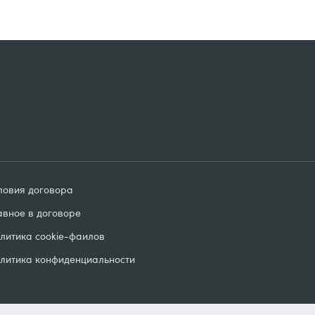
ловия договорa
авное в договоре
литика cookie-фаилов
литика конфиденциальности