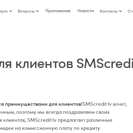
Приложение
Новости
луги
Вопросы
Контакты
О 
 клиентов SMScredit
йся преимуществами для клиентов!
SMScredit.lv хочет,
енным, поэтому мы всегда поздравляем своих
х клиентах, SMScredit.lv предлагает различные
идки на комиссионную плату по кредиту: