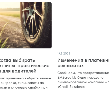
17.3.2026
когда выбирать
Изменения в платёжн
е шины: практические
реквизитах
ы для водителей
Сообщаем, что предоставление
SMScredit.lv будет передано
 как правильно выбрать зимние
лицензированной компании — 
ркировка, типы, советы по
«Credit Solutions»
ости и ключевые ошибки при