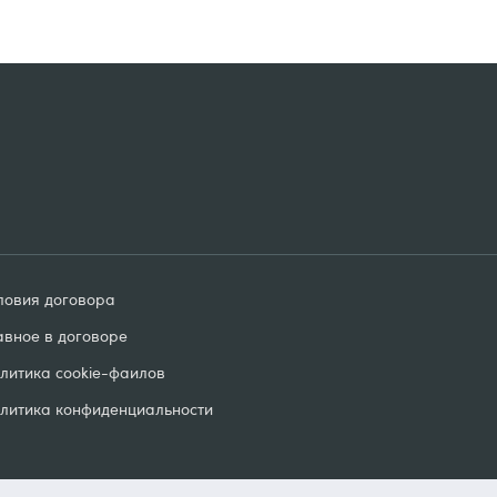
ловия договорa
авное в договоре
литика cookie-фаилов
литика конфиденциальности