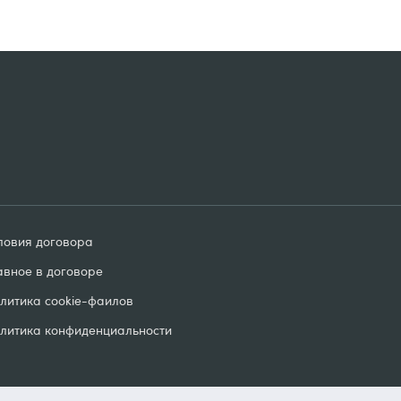
ловия договорa
авное в договоре
литика cookie-фаилов
литика конфиденциальности