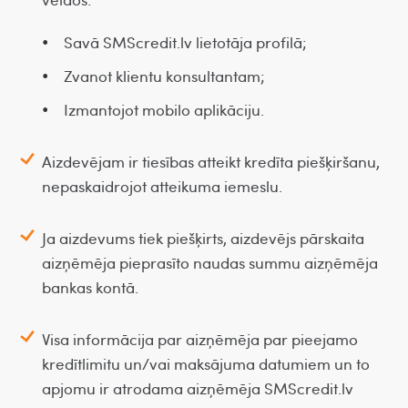
•
Savā SMScredit.lv lietotāja profilā;
•
Zvanot klientu konsultantam;
•
Izmantojot mobilo aplikāciju.
Aizdevējam ir tiesības atteikt kredīta piešķiršanu,
nepaskaidrojot atteikuma iemeslu.
Ja aizdevums tiek piešķirts, aizdevējs pārskaita
aizņēmēja pieprasīto naudas summu aizņēmēja
bankas kontā.
Visa informācija par aizņēmēja par pieejamo
kredītlimitu un/vai maksājuma datumiem un to
apjomu ir atrodama aizņēmēja SMScredit.lv