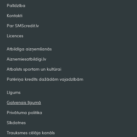
Palīdzība
Kontakti
Par SMScredit.lv
Licences
Atbildīga aizņemšanās
Aiznemiesatbildigi.lv
Atbalsts sportam un kultūrai
Patēriņa kredīts dažādām vajadzībām
Līgums
Galvenais līgumā
Privātuma politika
Sīkdatnes
Trauksmes cēlāja kanāls