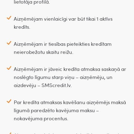
lietotāja profilā.
Aizņēmējam vienlaicīgi var būt tikai 1 aktīvs
kredīts.
Aizņēmējam ir tiesības pieteikties kredītam
neierobežotu skaitu reižu.
Aizņēmējam ir jāveic kredīta atmaksa saskaņā ar
noslēgto līgumu starp viņu – aizņēmēju, un
aizdevēju – SMScredit.lv.
Par kredīta atmaksas kavēšanu aizņēmējs maksā
līgumā paredzēto kavējuma maksu –
nokavējuma procentus.