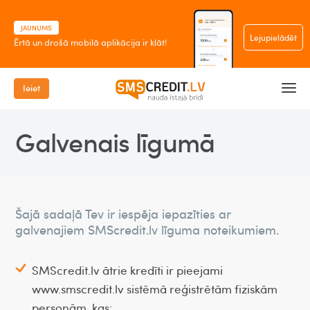
JAUNUMS
Lejupielādēt
Ērtā un drošā mobilā aplikācija ir klāt!
Ieiet
Galvenais līgumā
Šajā sadaļā Tev ir iespēja iepazīties ar
galvenajiem SMScredit.lv līguma noteikumiem.
SMScredit.lv ātrie kredīti ir pieejami
www.smscredit.lv sistēmā reģistrētām fiziskām
personām, kas: