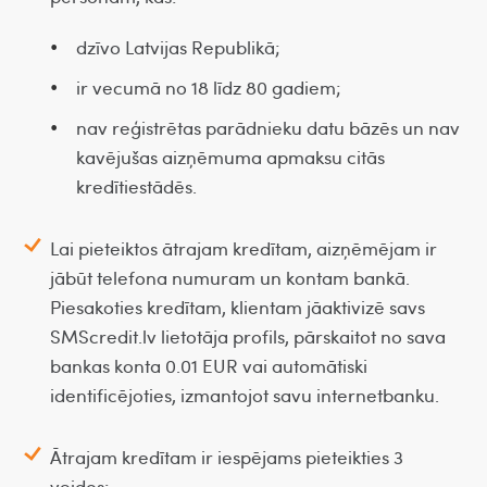
•
dzīvo Latvijas Republikā;
•
ir vecumā no 18 līdz 80 gadiem;
•
nav reģistrētas parādnieku datu bāzēs un nav
kavējušas aizņēmuma apmaksu citās
kredītiestādēs.
Lai pieteiktos ātrajam kredītam, aizņēmējam ir
jābūt telefona numuram un kontam bankā.
Piesakoties kredītam, klientam jāaktivizē savs
SMScredit.lv lietotāja profils, pārskaitot no sava
bankas konta 0.01 EUR vai automātiski
identificējoties, izmantojot savu internetbanku.
Ātrajam kredītam ir iespējams pieteikties 3
veidos: