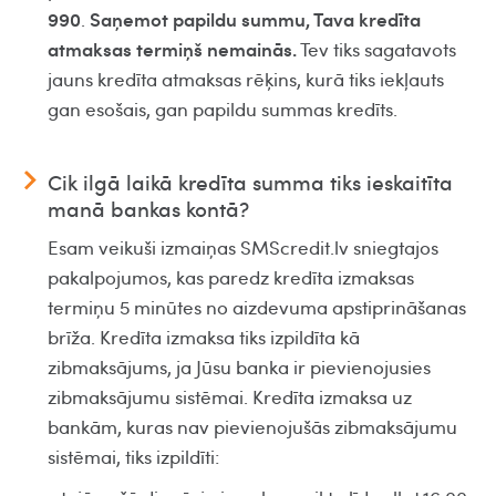
990
Saņemot papildu summu, Tava kredīta
.
atmaksas termiņš nemainās.
Tev tiks sagatavots
jauns kredīta atmaksas rēķins, kurā tiks iekļauts
gan esošais, gan papildu summas kredīts.
Cik ilgā laikā kredīta summa tiks ieskaitīta
manā bankas kontā?
Esam veikuši izmaiņas SMScredit.lv sniegtajos
pakalpojumos, kas paredz kredīta izmaksas
termiņu 5 minūtes no aizdevuma apstiprināšanas
brīža. Kredīta izmaksa tiks izpildīta kā
zibmaksājums, ja Jūsu banka ir pievienojusies
zibmaksājumu sistēmai. Kredīta izmaksa uz
bankām, kuras nav pievienojušās zibmaksājumu
sistēmai, tiks izpildīti: