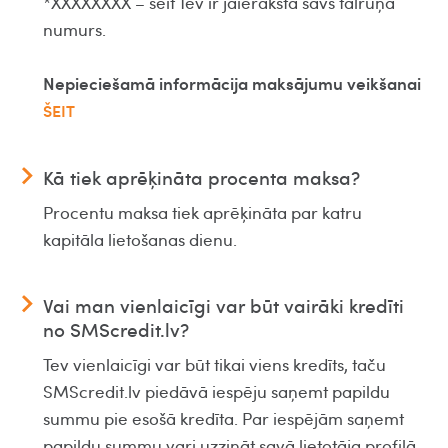
*XXXXXXXX – šeit Tev ir jāieraksta savs tālruņa
numurs.
Nepieciešamā informācija maksājumu veikšanai
ŠEIT
Kā tiek aprēķināta procenta maksa?
Procentu maksa tiek aprēķināta par katru
kapitāla lietošanas dienu.
Vai man vienlaicīgi var būt vairāki kredīti
no SMScredit.lv?
Tev vienlaicīgi var būt tikai viens kredīts, taču
SMScredit.lv piedāvā iespēju saņemt papildu
summu pie esošā kredīta. Par iespējām saņemt
papildu summu vari uzzināt savā lietotāja profilā.