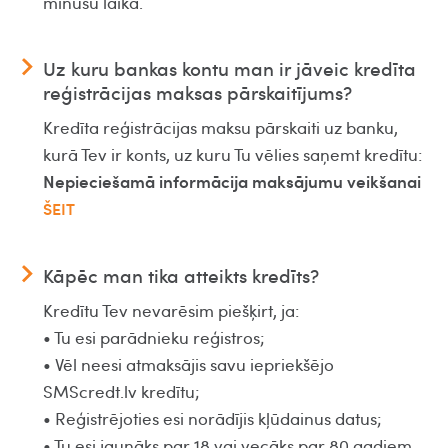
minūšu laikā.
Uz kuru bankas kontu man ir jāveic kredīta
reģistrācijas maksas pārskaitījums?
Kredīta reģistrācijas maksu pārskaiti uz banku,
kurā Tev ir konts, uz kuru Tu vēlies saņemt kredītu:
Nepieciešamā informācija maksājumu veikšanai
ŠEIT
Kāpēc man tika atteikts kredīts?
Kredītu Tev nevarēsim piešķirt, ja:
• Tu esi parādnieku reģistros;
• Vēl neesi atmaksājis savu iepriekšējo
SMScredt.lv kredītu;
• Reģistrējoties esi norādījis kļūdainus datus;
• Tu esi jaunāks par 18 vai vecāks par 80 gadiem.