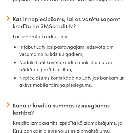
Kas ir nepieciešams, lai es varētu saņemt
kredītu no SMScredit.lv?
Lai saņemtu kredītu, Tev:
Ir jābūt Latvijas pastāvīgajam iedzīvotājam
vecumā no 18 līdz 80 gadiem;
Nedrīkst būt kavētu kredīta maksājumu vai
pārkāptu parādsaistību;
Nepieciešams konts kādā no Latvijas bankām un
aktīvs mobilā tālruņa pieslēgums.
Kāda ir kredīta summas izsniegšanas
kārtība?
Kredīta izmaksa tiks izpildīta kā zibmaksājums, ja
Jūsu banka ir pievienojusies zibmaksājumu