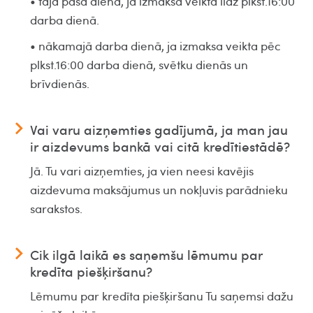
• tajā pašā dienā, ja izmaksa veikta līdz plkst.16:00
darba dienā.
• nākamajā darba dienā, ja izmaksa veikta pēc
plkst.16:00 darba dienā, svētku dienās un
brīvdienās.
Vai varu aizņemties gadījumā, ja man jau
ir aizdevums bankā vai citā kredītiestādē?
Jā. Tu vari aizņemties, ja vien neesi kavējis
aizdevuma maksājumus un nokļuvis parādnieku
sarakstos.
Cik ilgā laikā es saņemšu lēmumu par
kredīta piešķiršanu?
Lēmumu par kredīta piešķiršanu Tu saņemsi dažu