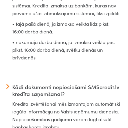
sistēmai. Kredīta izmaksa uz bankām, kuras nav
pievienojušās zibmaksājumu sistēmai, tiks izpildīti:
• tajā pašā dienā, ja izmaksa veikta līdz plkst.
16:00 darba dienā.
• nākamajā darba dienā, ja izmaksa veikta pēc
plkst. 16:00 darba dienā, svētku dienās un
brīvdienās.
Kādi dokumenti nepieciešami SMScredit.lv
kredīta saņemšanai?
Kredīta izvērtēšanai mēs izmantojam automātiski
iegūto informāciju no Valsts ieņēmumu dienesta.
Nepieciešamības gadījumā varam lūgt atsūtīt
bankas konta izrakstu.