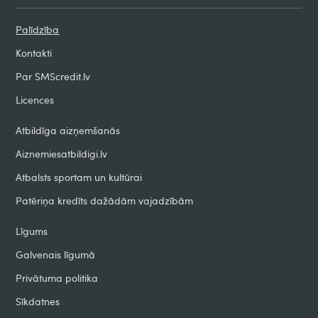
Palīdzība
Kontakti
Par SMScredit.lv
Licences
Atbildīga aizņemšanās
Aiznemiesatbildigi.lv
Atbalsts sportam un kultūrai
Patēriņa kredīts dažādām vajadzībām
Līgums
Galvenais līgumā
Privātuma politika
Sīkdatnes