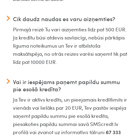
Cik daudz naudas es varu aizņemties?
Pirmajā reizē Tu vari aizņemties līdz pat 500 EUR.
Ja kredītu būsi atdevis savlaicīgi, nebūsi pārkāpis
līguma noteikumus un Tev ir atbilstoša
maksātspēja, no otrās reizes varēsi saņemt tik pat
līdz pat 10000 EUR.
Vai ir iespējams paņemt papildu summu
pie esošā kredīta?
Ja Tev ir aktīvs kredīts, un pieejamais kredītlimits ir
vienāds vai lielāks par 20 EUR, Tev pastāv iespēja
saņemt papildu summu pie esošā kredīta,
piesakoties papildu summai savā SMScredt.lv
67 333
profilā vai zvanot uz informatīvo tālruni