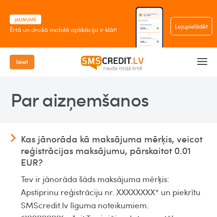
JAUNUMS
Lejupielādēt
Ērtā un drošā mobilā aplikācija ir klāt!
Ieiet
Par aizņemšanos
Kas jānorāda kā maksājuma mērķis, veicot
reģistrācijas maksājumu, pārskaitot 0.01
EUR?
Tev ir jānorāda šāds maksājuma mērķis:
Apstiprinu reģistrāciju nr. XXXXXXXX* un piekrītu
SMScredit.lv līguma noteikumiem.