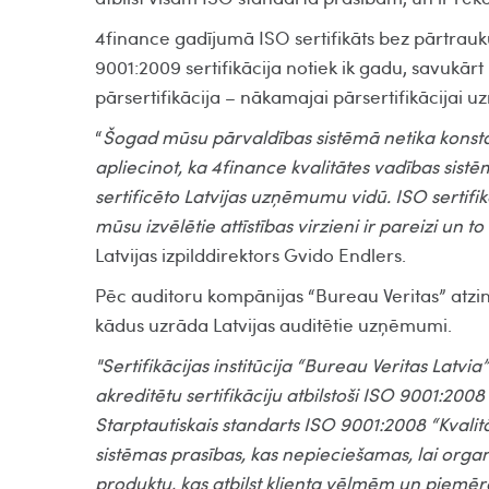
4finance gadījumā ISO sertifikāts bez pārtrauk
9001:2009 sertifikācija notiek ik gadu, savukār
pārsertifikācija – nākamajai pārsertifikācijai
“
Šogad mūsu pārvaldības sistēmā netika konstat
apliecinot, ka 4finance kvalitātes vadības sist
sertificēto Latvijas uzņēmumu vidū. ISO sertifik
mūsu izvēlētie attīstības virzieni ir pareizi un to 
Latvijas izpilddirektors Gvido Endlers.
Pēc auditoru kompānijas “Bureau Veritas” atzi
kādus uzrāda Latvijas auditētie uzņēmumi.
"Sertifikācijas institūcija “Bureau Veritas Latvi
akreditētu sertifikāciju atbilstoši ISO 9001:20
Starptautiskais standarts ISO 9001:2008 “Kvalit
sistēmas prasības, kas nepieciešamas, lai orga
produktu, kas atbilst klienta vēlmēm un piem