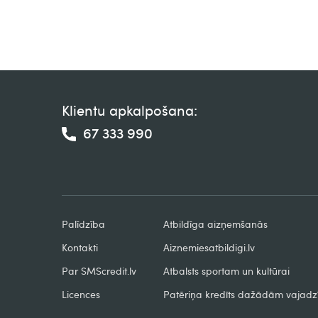
Klientu apkalpošana:
67 333 990
Palīdzība
Atbildīga aizņemšanās
Kontakti
Aiznemiesatbildigi.lv
Par SMScredit.lv
Atbalsts sportam un kultūrai
Licences
Patēriņa kredīts dažādām vajad