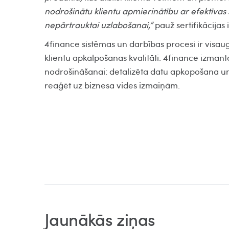
nodrošinātu klientu apmierinātību ar efektīvas 
nepārtrauktai uzlabošanai,”
pauž sertifikācijas 
4finance sistēmas un darbības procesi ir visaug
klientu apkalpošanas kvalitāti. 4finance izma
nodrošināšanai: detalizēta datu apkopošana un
reaģēt uz biznesa vides izmaiņām.
Jaunākās ziņas