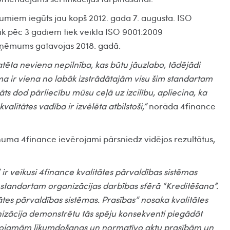
umiem iegūts jau kopš 2012. gada 7. augusta. ISO
t ik pēc 3 gadiem tiek veikta ISO 9001:2009
 uzņēmums gatavojas 2018. gadā.
ēta neviena nepilnība, kas būtu jāuzlabo, tādējādi
ēma ir viena no labāk izstrādātajām visu šim standartam
āts dod pārliecību mūsu ceļā uz izcilību, apliecina, ka
kvalitātes vadība ir izvēlēta atbilstoši,”
norāda 4finance
numa 4finance ievērojami pārsniedz vidējos rezultātus,
a” ir veikusi 4finance kvalitātes pārvaldības sistēmas
08 standartam organizācijas darbības sfērā “Kreditēšana”.
ātes pārvaldības sistēmas. Prasības” nosaka kvalitātes
nizācija demonstrētu tās spēju konsekventi piegādāt
ērojamām likumdošanas un normatīvo aktu prasībām un