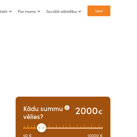
Ieiet
takti
Par mums
Sociālā atbildība
2000
Kādu summu
€
vēlies?
50
€
10000
€