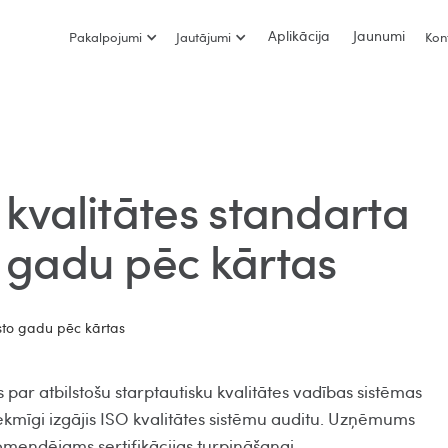
Aplikācija
Jaunumi
Pakalpojumi
Jautājumi
Kon
O kvalitātes standarta
o gadu pēc kārtas
s par atbilstošu starptautisku kvalitātes vadības sistēmas
kmīgi izgājis ISO kvalitātes sistēmu auditu. Uzņēmums
omendējams sertifikācijas turpināšanai.