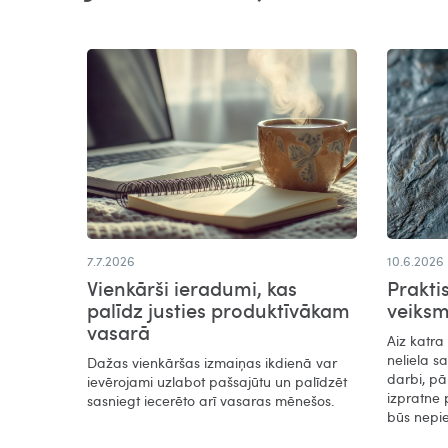
7.7.2026
10.6.2026
Vienkārši ieradumi, kas
Prakti
palīdz justies produktīvākam
veiks
vasarā​
Aiz katra
neliela s
Dažas vienkāršas izmaiņas ikdienā var
darbi, pā
ievērojami uzlabot pašsajūtu un palīdzēt
izpratne 
sasniegt iecerēto arī vasaras mēnešos.
būs nepi