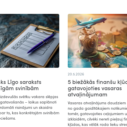
20.5.2026
sks Līgo saraksts
5 biežākās finanšu kļū
mīgām svinībām
gatavojoties vasaras
atvaļinājumam
 izdevušās svētku vakara slēpjas
agatavošanās – laikus saplānoti
Vasaras atvaļinājums daudziem i
rdomāti risinājumi un skaidra
no gada gaidītākajiem notikumi
par to, kas konkrētajām svinībām
tomēr, gatavojoties ceļojumiem 
eciešams.
izklaidēm, cilvēki nereti pieļauj f
kļūdas, kas vēlāk rada lieku stre