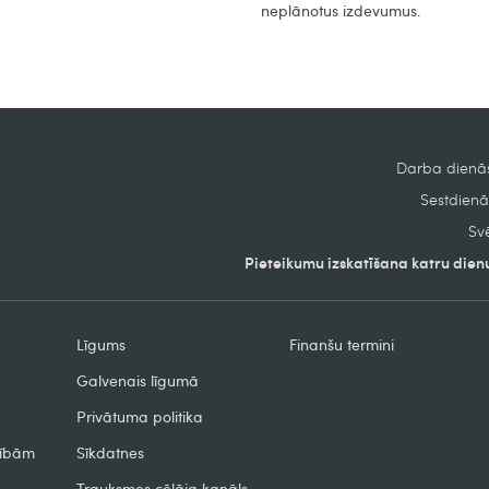
neplānotus izdevumus.
Darba dienās
Sestdienās
Svē
Pieteikumu izskatīšana katru dienu
Līgums
Finanšu termini
Galvenais līgumā
Privātuma politika
zībām
Sīkdatnes
Trauksmes cēlāja kanāls