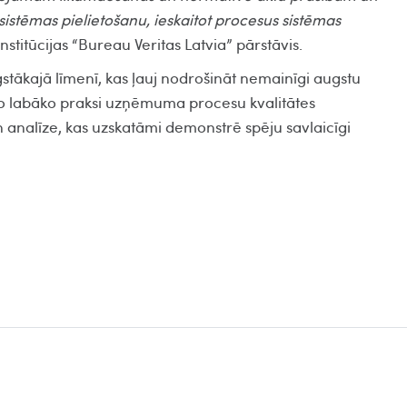
sistēmas pielietošanu, ieskaitot procesus sistēmas
institūcijas “Bureau Veritas Latvia” pārstāvis.
stākajā līmenī, kas ļauj nodrošināt nemainīgi augstu
nto labāko praksi uzņēmuma procesu kvalitātes
 analīze, kas uzskatāmi demonstrē spēju savlaicīgi