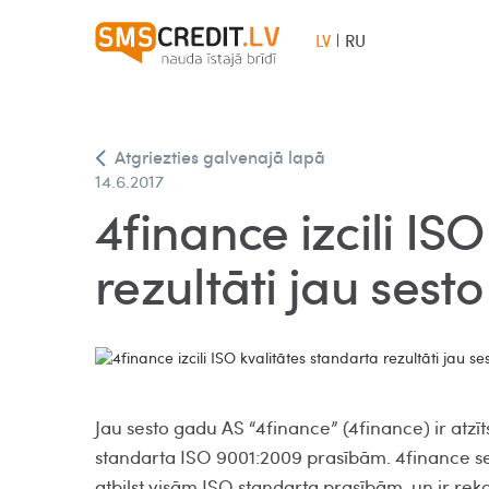
LV
RU
Atgriezties galvenajā lapā
14.6.2017
4finance izcili IS
rezultāti jau sest
Jau sesto gadu AS “4finance” (4finance) ir atzīt
standarta ISO 9001:2009 prasībām. 4finance se
atbilst visām ISO standarta prasībām, un ir rek