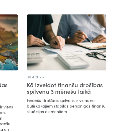
30.4.2026
das
Kā izveidot finanšu drošības
spilvenu 3 mēnešu laikā
Finanšu drošības spilvens ir viens no
būtiskākajiem stabilas personīgās finanšu
r viens
situācijas elementiem.
em,
un
inanšu
su un