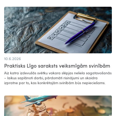
10.6.2026
Praktisks Līgo saraksts veiksmīgām svinībām
Aiz katra izdevušās svētku vakara slēpjas neliela sagatavošanās
– laikus saplānoti darbi, pārdomāti risinājumi un skaidra
izpratne par to, kas konkrētajām svinībām būs nepieciešams.