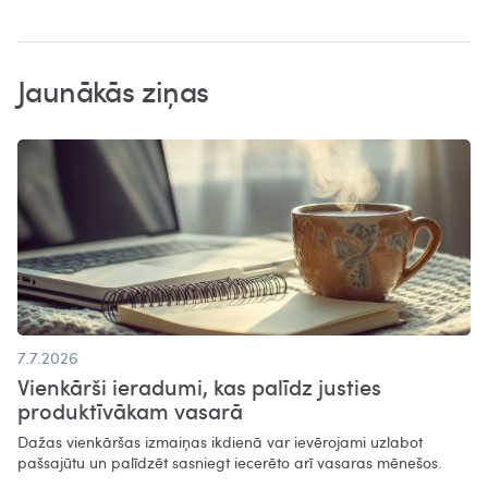
Jaunākās ziņas
7.7.2026
Vienkārši ieradumi, kas palīdz justies
produktīvākam vasarā​
Dažas vienkāršas izmaiņas ikdienā var ievērojami uzlabot
pašsajūtu un palīdzēt sasniegt iecerēto arī vasaras mēnešos.