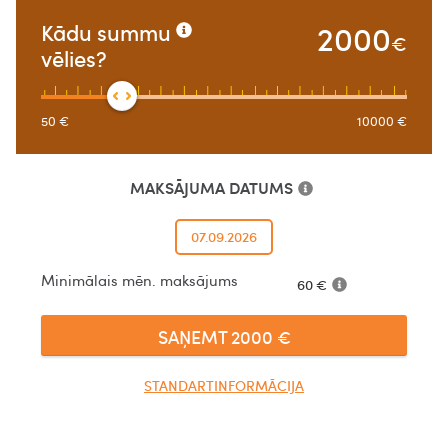
2000
Kādu summu
€
vēlies?
50
€
10000
€
MAKSĀJUMA DATUMS
07.09.2026
Minimālais mēn. maksājums
60
€
SAŅEMT
2000
€
STANDARTINFORMĀCIJA