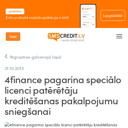
JAUNUMS
Lejupielādēt
Ērtā un drošā mobilā aplikācija ir klāt!
Ieiet
Atgriezties galvenajā lapā
31.10.2013
4finance pagarina speciālo
licenci patērētāju
kreditēšanas pakalpojumu
sniegšanai