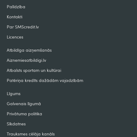
Palīdzība
Kontakti
Par SMScredit.lv
Licences
Atbildīga aizņemšanās
Aiznemiesatbildigi.lv
Atbalsts sportam un kultūrai
Patēriņa kredīts dažādām vajadzībām
Līgums
Galvenais līgumā
Privātuma politika
Sīkdatnes
Trauksmes cēlāja kanāls