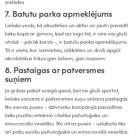
iestādes.
7. Batutu parka apmeklējums
Lielisks veids, kā izkustēties un aktīvi un jautri pavadīt
laiku kopā ar ģimeni, kad aiz loga līst, ir vēsi vai gluži
otrādi – pārāk karsts -, ir batutu parka apmeklējums.
Tā ir vieta, kur izsmieties, izlēkāties un droši apgūt
akrobātikas trikus gan lieliem, gan maziem.
8. Pastaigas ar patversmes
suņiem
Ja gribas pabūt svaigā gaisā, bet ne gluži sportot,
lielisks variants ir patversmes suņu vešana pastaigās.
No vienas puses – dzīvnieku kompānijā pavadītais
laiks pozitīvi ietekmē cilvēka psiholoģisko un
emocionālo veselību. No otras puses – uzlabota tiks
arī pašu sunīšu psiholoģiskā un emocionālā veselība: