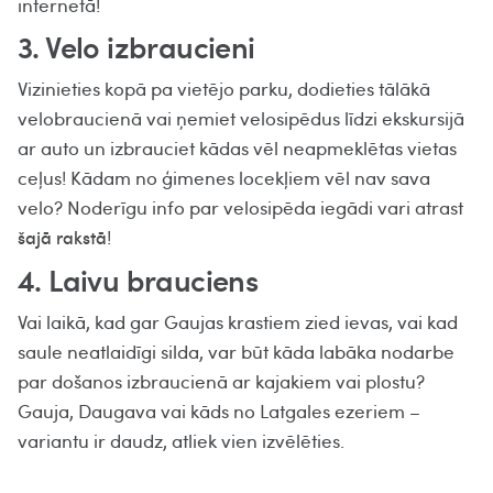
internetā!
3. Velo izbraucieni
Vizinieties kopā pa vietējo parku, dodieties tālākā
velobraucienā vai ņemiet velosipēdus līdzi ekskursijā
ar auto un izbrauciet kādas vēl neapmeklētas vietas
ceļus! Kādam no ģimenes locekļiem vēl nav sava
velo? Noderīgu info par velosipēda iegādi vari atrast
!
šajā rakstā
4. Laivu brauciens
Vai laikā, kad gar Gaujas krastiem zied ievas, vai kad
saule neatlaidīgi silda, var būt kāda labāka nodarbe
par došanos izbraucienā ar kajakiem vai plostu?
Gauja, Daugava vai kāds no Latgales ezeriem –
variantu ir daudz, atliek vien izvēlēties.