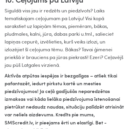
Siguldā viss jau ir redzēts un piedzīvots? Laiks
tematiskajam ceļojumam pa Latviju! Visi kopā
sarakstiet uz lapiņām tēmas, piemēram, bākas,
pludmales, kalni, jūra, dabas parki u.tml., salieciet
lapiņas cepurē, izvēlieties, kurš veiks izlozi, un
izlozējiet šī ceļojuma tēmu. Bākas? Tavai ģimenei
priekšā ir brauciens pa jūras piekrasti! Ezeri? Ceļavējš
jau pūš Latgales virzienā.
Aktīvās atpūtas iespējas ir bezgalīgas – atliek tikai
pafantazēt, iedurt pirkstu kartē un mesties
piedzīvojumos! Ja ceļā gadījušās neparedzētas
izmaksas vai kāda lielāka piedzīvojuma īstenošanai
pietrūkst nedaudz naudas, situāciju palīdzēt atrisināt
var neliels aizdevums.
pie mums,
Kredīts
SMScredit.lv, ir pieejams ērti un elastīgi. Bet -