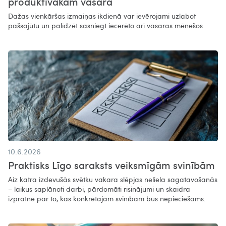
produktīvākam vasarā​
Dažas vienkāršas izmaiņas ikdienā var ievērojami uzlabot
pašsajūtu un palīdzēt sasniegt iecerēto arī vasaras mēnešos.
10.6.2026
Praktisks Līgo saraksts veiksmīgām svinībām
Aiz katra izdevušās svētku vakara slēpjas neliela sagatavošanās
– laikus saplānoti darbi, pārdomāti risinājumi un skaidra
izpratne par to, kas konkrētajām svinībām būs nepieciešams.