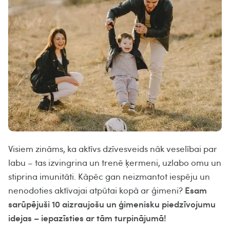
Visiem zināms, ka aktīvs dzīvesveids nāk veselībai par
labu – tas izvingrina un trenē ķermeni, uzlabo omu un
stiprina imunitāti. Kāpēc gan neizmantot iespēju un
Esam
nenodoties aktīvajai atpūtai kopā ar ģimeni?
sarūpējuši 10 aizraujošu un ģimenisku piedzīvojumu
idejas – iepazīsties ar tām turpinājumā!