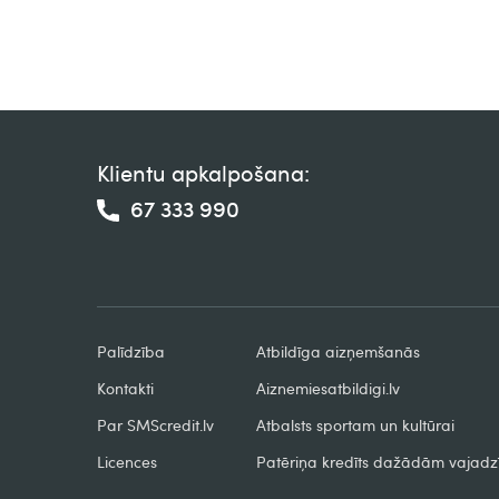
Klientu apkalpošana:
67 333 990
Palīdzība
Atbildīga aizņemšanās
Kontakti
Aiznemiesatbildigi.lv
Par SMScredit.lv
Atbalsts sportam un kultūrai
Licences
Patēriņa kredīts dažādām vajad