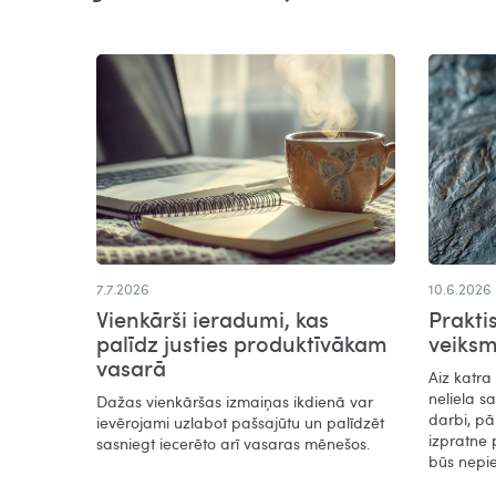
7.7.2026
10.6.2026
Vienkārši ieradumi, kas
Prakti
palīdz justies produktīvākam
veiks
vasarā​
Aiz katra
neliela s
Dažas vienkāršas izmaiņas ikdienā var
darbi, pā
ievērojami uzlabot pašsajūtu un palīdzēt
izpratne 
sasniegt iecerēto arī vasaras mēnešos.
būs nepi