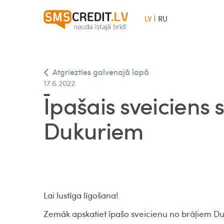
LV
RU
Atgriezties galvenajā lapā
17.6.2022
Īpašais sveiciens 
Dukuriem
Lai lustīga līgošana!
Zemāk apskatiet īpašo sveicienu no brāļiem D