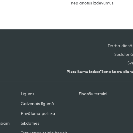
neplānotus izdevumus.
Darba dienās
Sestdienās
Svē
Pieteikumu izskatīšana katru dienu
Līgums
Finanšu termini
Galvenais līgumā
Privātuma politika
zībām
Sīkdatnes
Trauksmes cēlāja kanāls