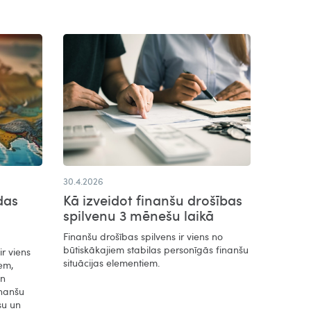
30.4.2026
das
Kā izveidot finanšu drošības
spilvenu 3 mēnešu laikā
Finanšu drošības spilvens ir viens no
būtiskākajiem stabilas personīgās finanšu
r viens
situācijas elementiem.
em,
un
inanšu
su un