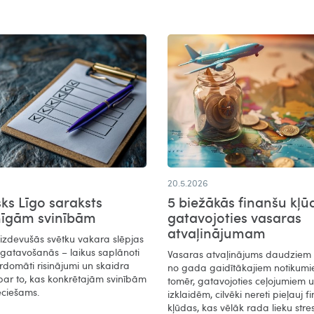
20.5.2026
sks Līgo saraksts
5 biežākās finanšu kļū
mīgām svinībām
gatavojoties vasaras
atvaļinājumam
 izdevušās svētku vakara slēpjas
agatavošanās – laikus saplānoti
Vasaras atvaļinājums daudziem i
rdomāti risinājumi un skaidra
no gada gaidītākajiem notikumi
par to, kas konkrētajām svinībām
tomēr, gatavojoties ceļojumiem 
eciešams.
izklaidēm, cilvēki nereti pieļauj f
kļūdas, kas vēlāk rada lieku stre