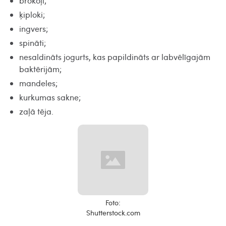
brokoļi;
ķiploki;
ingvers;
spināti;
nesaldināts jogurts, kas papildināts ar labvēlīgajām
baktērijām;
mandeles;
kurkumas sakne;
zaļā tēja.
Foto:
Shutterstock.com