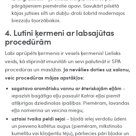
pārgājieniem piemērotie apavi. Savukārt pilsētā
kājas jutīsies silti un dubļu-droši šobrīd modernajos
biezzoļu šņorzābakos.
4. Lutini ķermeni ar labsajūtas
procedūrām
Labi aprūpēts ķermenis ir vesels ķermenis! Lielisks
veids, kā stiprināt imunitāti un sevi palutināt ir SPA
Ja nevēlies doties uz salonu,
procedūras un masāžas.
veic procedūras mājas apstākļos:
sagatavo aromātisku vannu ar ēteriskajām eļļām
–
iepazīsti bagātīgo eļļu pasauli! Katrai eļļai piemīt
atšķirīgas dziedinošas īpašības. Piemēram, lavandas
eļļa nomierina un veicina miegu;
uztaisi tvaika peldi sejai
– bļodā ielej verdošu ūdeni
un pievieno kaltētus augus (piemēram, mīkstinošo
kumelīšu vai kliņģerīšu tēju), pārliecies pāri bļodai un