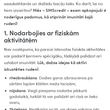
saaukstēšanās un dažādu baciļu laiks. Ko darīt, lai no
Mēs – SMScredit – esam apkopojuši 4
tiem izvairītos?
noderīgus padomus, kā stiprināt imunitāti šajā
rudenī!
1. Nodarbojies ar fiziskām
aktivitātēm
Nav noslēpums, ka pareizi īstenotas fiziskās aktivitātes
var padarīt ķermeni spēcīgāku, tādējādi palīdzot arī
Lūk, dažas idejas kā aktīvi
uzlabot imunitāti.
izkustēties rudenī:
riteņbraukšana
. Dodies garos izbraucienos pa
sārtām lapām klātām meža taciņām;
nūjošana
. Viegli pieejama nodarbe jebkurā
gadalaikā, turklāt tā var palīdzēt arī cīņā ar lieko
svaru;
Skriešana
. Neatkarīgi no tā, vai skrien vakaros pēc