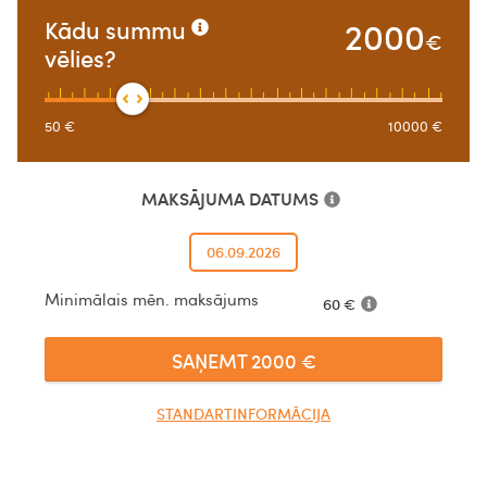
2000
Kādu summu
€
vēlies?
50
€
10000
€
MAKSĀJUMA DATUMS
06.09.2026
Minimālais mēn. maksājums
60
€
SAŅEMT
2000
€
STANDARTINFORMĀCIJA