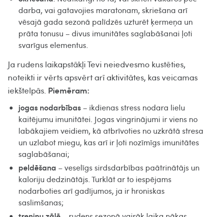
darba, vai gatavojies maratonam, skriešana arī
vēsajā gada sezonā palīdzēs uzturēt ķermeņa un
prāta tonusu – divus imunitātes saglabāšanai ļoti
svarīgus elementus.
Ja rudens laikapstākļi Tevi neiedvesmo kustēties,
noteikti ir vērts apsvērt arī aktivitātes, kas veicamas
Piemēram:
iekštelpās.
jogas nodarbības
– ikdienas stress nodara lielu
kaitējumu imunitātei. Jogas vingrinājumi ir viens no
labākajiem veidiem, kā atbrīvoties no uzkrātā stresa
un uzlabot miegu, kas arī ir ļoti nozīmīgs imunitātes
saglabāšanai;
peldēšana
– veselīgs sirdsdarbības paātrinātājs un
kaloriju dedzinātājs. Turklāt ar to iespējams
nodarboties arī gadījumos, ja ir hroniskas
saslimšanas;
treniņu zālē
– rudens sezonā vairāk laika nākas