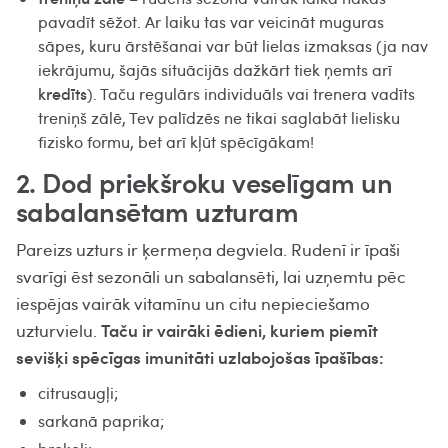
pavadīt sēžot. Ar laiku tas var veicināt muguras
sāpes, kuru ārstēšanai var būt lielas izmaksas (ja nav
iekrājumu, šajās situācijās dažkārt tiek ņemts arī
kredīts
). Taču regulārs individuāls vai trenera vadīts
treniņš zālē, Tev palīdzēs ne tikai saglabāt lielisku
fizisko formu, bet arī kļūt spēcīgākam!
2. Dod priekšroku veselīgam un
sabalansētam uzturam
Pareizs uzturs ir ķermeņa degviela. Rudenī ir īpaši
svarīgi ēst sezonāli un sabalansēti, lai uzņemtu pēc
iespējas vairāk vitamīnu un citu nepieciešamo
Taču ir vairāki ēdieni, kuriem piemīt
uzturvielu.
sevišķi spēcīgas imunitāti uzlabojošas īpašības:
citrusaugļi;
sarkanā paprika;