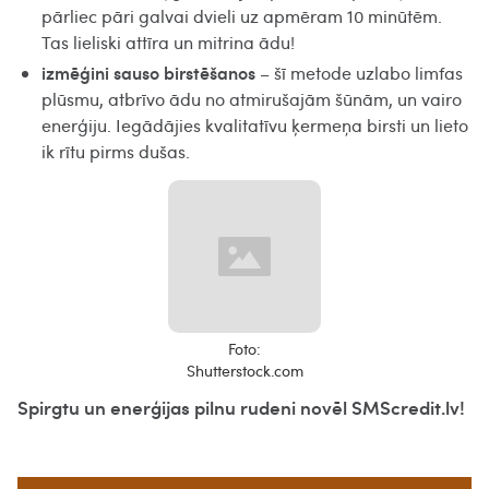
pārliec pāri galvai dvieli uz apmēram 10 minūtēm.
Tas lieliski attīra un mitrina ādu!
izmēģini sauso birstēšanos
– šī metode uzlabo limfas
plūsmu, atbrīvo ādu no atmirušajām šūnām, un vairo
enerģiju. Iegādājies kvalitatīvu ķermeņa birsti un lieto
ik rītu pirms dušas.
Foto:
Shutterstock.com
Spirgtu un enerģijas pilnu rudeni novēl SMScredit.lv!