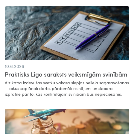
10.6.2026
Praktisks Līgo saraksts veiksmīgām svinībām
Aiz katra izdevušās svētku vakara slēpjas neliela sagatavošanās
– laikus saplānoti darbi, pārdomāti risinājumi un skaidra
izpratne par to, kas konkrētajām svinībām būs nepieciešams.