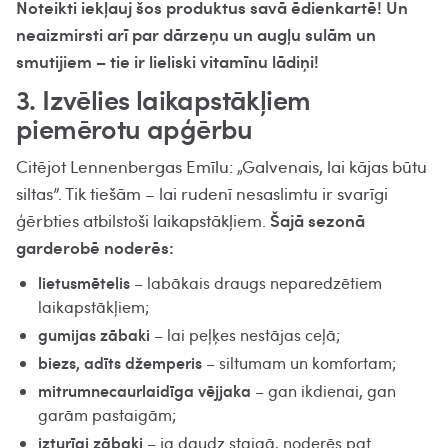
Noteikti iekļauj šos produktus savā ēdienkartē! Un
neaizmirsti arī par dārzeņu un augļu sulām un
smutijiem – tie ir lieliski vitamīnu lādiņi!
3. Izvēlies laikapstākļiem
piemērotu apģērbu
Citējot Lennenbergas Emīlu: „Galvenais, lai kājas būtu
siltas”. Tik tiešām – lai rudenī nesaslimtu ir svarīgi
Šajā sezonā
ģērbties atbilstoši laikapstākļiem.
garderobē noderēs:
lietusmētelis
– labākais draugs neparedzētiem
laikapstākļiem;
gumijas zābaki
– lai peļķes nestājas ceļā;
biezs, adīts džemperis
– siltumam un komfortam;
mitrumnecaurlaidīga vējjaka
– gan ikdienai, gan
garām pastaigām;
izturīgi zābaki
– ja daudz staigā, noderēs pat