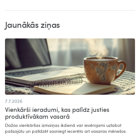
Jaunākās ziņas
7.7.2026
Vienkārši ieradumi, kas palīdz justies
produktīvākam vasarā​
Dažas vienkāršas izmaiņas ikdienā var ievērojami uzlabot
pašsajūtu un palīdzēt sasniegt iecerēto arī vasaras mēnešos.