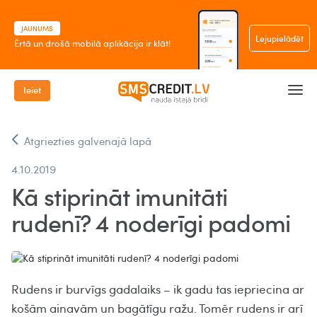
JAUNUMS
Lejupielādēt
Ērtā un drošā mobilā aplikācija ir klāt!
Ieiet
Atgriezties galvenajā lapā
4.10.2019
Kā stiprināt imunitāti
rudenī? 4 noderīgi padomi
Rudens ir burvīgs gadalaiks – ik gadu tas iepriecina ar
košām ainavām un bagātīgu ražu. Tomēr rudens ir arī