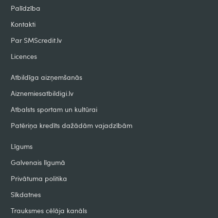
Palīdzība
Kontakti
Par SMScredit.lv
Licences
Atbildīga aizņemšanās
Aiznemiesatbildigi.lv
Atbalsts sportam un kultūrai
Patēriņa kredīts dažādām vajadzībām
Līgums
Galvenais līgumā
Privātuma politika
Sīkdatnes
Trauksmes cēlāja kanāls