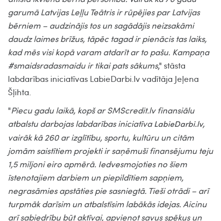
garumā Latvijas Leļļu Teātris ir rūpējies par Latvijas
bērniem – audzinājis tos un sagādājis neizsakāmi
daudz laimes brīžus, tāpēc tagad ir pienācis tas laiks,
kad mēs visi kopā varam atdarīt ar to pašu. Kampaņa
#smaidsradasmaidu ir tikai pats sākums
," stāsta
labdarības iniciatīvas LabieDarbi.lv vadītāja Jeļena
Šļihta.
"
Piecu gadu laikā, kopš ar SMScredit.lv finansiālu
atbalstu darbojas labdarības iniciatīva
,
LabieDarbi.lv
vairāk kā 260 ar izglītību, sportu, kultūru un citām
jomām saistītiem projekti ir saņēmuši finansējumu teju
1,5 miljoni eiro apmērā. Iedvesmojoties no šiem
īstenotajiem darbiem un piepildītiem sapņiem,
negrasāmies apstāties pie sasniegtā. Tieši otrādi – arī
turpmāk darīsim un atbalstīsim labākās idejas. Aicinu
arī sabiedrību būt aktīvai, apvienot savus spēkus un