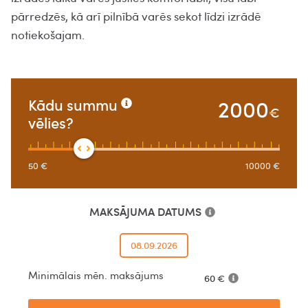
pārredzēs, kā arī pilnībā varēs sekot līdzi izrādē
notiekošajam.
2000
Kādu summu
€
vēlies?
50
€
10000
€
MAKSĀJUMA DATUMS
08.09.2026
Minimālais mēn. maksājums
60
€