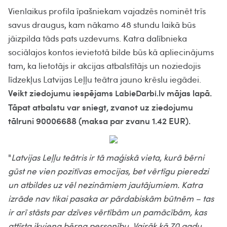
Vienlaikus profila īpašniekam vajadzēs nominēt trīs
savus draugus, kam nākamo 48 stundu laikā būs
jāizpilda tāds pats uzdevums. Katra dalībnieka
sociālajos kontos ievietotā bilde būs kā apliecinājums
tam, ka lietotājs ir akcijas atbalstītājs un noziedojis
līdzekļus Latvijas Leļļu teātra jauno krēslu iegādei.
Veikt ziedojumu iespējams
mājas lapā.
LabieDarbi.lv
Tāpat atbalstu var sniegt, zvanot uz ziedojumu
tālruni 90006688 (maksa par zvanu 1.42 EUR).
"
Latvijas Leļļu teātris ir tā maģiskā vieta, kurā bērni
gūst ne vien pozitīvas emocijas, bet vērtīgu pieredzi
un atbildes uz vēl nezināmiem jautājumiem. Katra
izrāde nav tikai pasaka ar pārdabiskām būtnēm – tas
ir arī stāsts par dzīves vērtībām un pamācībām, kas
attīsta ikviena bērna personību. Vairāk kā 70 gadu