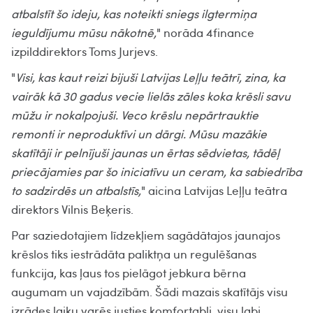
atbalstīt šo ideju, kas noteikti sniegs ilgtermiņa
ieguldījumu mūsu nākotnē,
" norāda 4finance
izpilddirektors Toms Jurjevs.
"
Visi, kas kaut reizi bijuši Latvijas Leļļu teātrī, zina, ka
vairāk kā 30 gadus vecie lielās zāles koka krēsli savu
mūžu ir nokalpojuši. Veco krēslu nepārtrauktie
remonti ir neproduktīvi un dārgi. Mūsu mazākie
skatītāji ir pelnījuši jaunas un ērtas sēdvietas, tādēļ
priecājamies par šo iniciatīvu un ceram, ka sabiedrība
to sadzirdēs un atbalstīs,
" aicina Latvijas Leļļu teātra
direktors Vilnis Beķeris.
Par saziedotajiem līdzekļiem sagādātajos jaunajos
krēslos tiks iestrādāta paliktņa un regulēšanas
funkcija, kas ļaus tos pielāgot jebkura bērna
augumam un vajadzībām. Šādi mazais skatītājs visu
izrādes laiku varēs justies komfortabli, visu labi