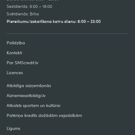
Sestdienās: 9:00 – 18:00
Svētdienās: Brīvs
Pieteikumu izskatīšana katru dienu: 8:00 – 23:00
Palīdzība
Kontakti
Par SMScredit.lv
Licences
Atbildīga aizņemšanās
Aiznemiesatbildigi.lv
Atbalsts sportam un kultūrai
Patēriņa kredīts dažādām vajadzībām
Līgums