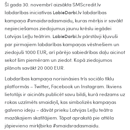
Šī gada 30. novembrī aizsākta SMScredit.lv
labdarības iniciatīvas
labdarības
LabieDarbi.lv
kampaņa #smaidsradasmaidu, kuras mērķis ir savākt
nepieciešamos ziedojumus jaunu krēslu iegādei
Latvijas Leļļu teātrim.
pārstāvji kļuvuši
LabieDarbi.lv
par pirmajiem labdarības kampaņas vēstnešiem un
ziedojuši 1000 EUR, arī pārējo sabiedrības daļu aicinot
sekot šim piemēram un ziedot. Kopā ziedojumos
plānots savākt 20 000 EUR.
Labdarības kampaņa norisināsies trīs sociālo tīklu
platformās – Twitter, Facebook un Instagram. Ikviens
lietotājs ir aicināts publicēt savu bildi, kurā redzams uz
rokas uzzīmēts smaidiņš, kas simbolizēs kampaņas
galveno ideju – dāvāt prieku Latvijas Leļļu teātra
mazākajiem skatītājiem. Tāpat aprakstā pie attēla
jāpievieno mirkļbirka #smaidsradasmaidu.