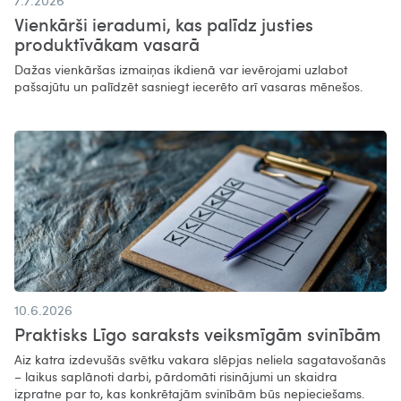
7.7.2026
Vienkārši ieradumi, kas palīdz justies
produktīvākam vasarā​
Dažas vienkāršas izmaiņas ikdienā var ievērojami uzlabot
pašsajūtu un palīdzēt sasniegt iecerēto arī vasaras mēnešos.
10.6.2026
Praktisks Līgo saraksts veiksmīgām svinībām
Aiz katra izdevušās svētku vakara slēpjas neliela sagatavošanās
– laikus saplānoti darbi, pārdomāti risinājumi un skaidra
izpratne par to, kas konkrētajām svinībām būs nepieciešams.