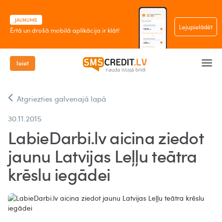
JAUNUMS
Lejupielādēt
Ērtā un drošā mobilā aplikācija ir klāt!
Ieiet
Atgriezties galvenajā lapā
30.11.2015
LabieDarbi.lv aicina ziedot
jaunu Latvijas Leļļu teātra
krēslu iegādei