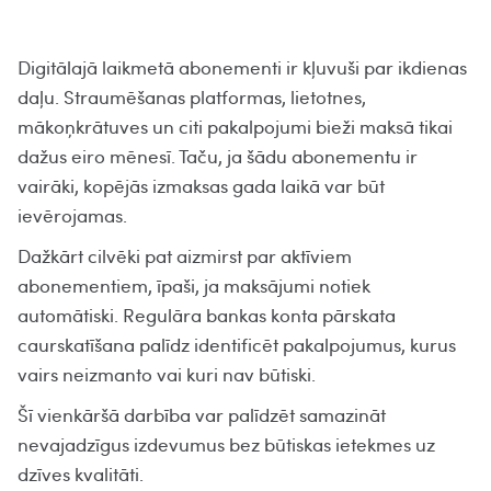
Digitālajā laikmetā abonementi ir kļuvuši par ikdienas
daļu. Straumēšanas platformas, lietotnes,
mākoņkrātuves un citi pakalpojumi bieži maksā tikai
dažus eiro mēnesī. Taču, ja šādu abonementu ir
vairāki, kopējās izmaksas gada laikā var būt
ievērojamas.
Dažkārt cilvēki pat aizmirst par aktīviem
abonementiem, īpaši, ja maksājumi notiek
automātiski. Regulāra bankas konta pārskata
caurskatīšana palīdz identificēt pakalpojumus, kurus
vairs neizmanto vai kuri nav būtiski.
Šī vienkāršā darbība var palīdzēt samazināt
nevajadzīgus izdevumus bez būtiskas ietekmes uz
dzīves kvalitāti.