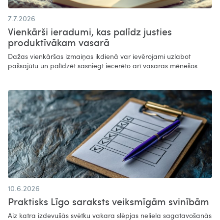
7.7.2026
Vienkārši ieradumi, kas palīdz justies
produktīvākam vasarā​
Dažas vienkāršas izmaiņas ikdienā var ievērojami uzlabot
pašsajūtu un palīdzēt sasniegt iecerēto arī vasaras mēnešos.
10.6.2026
Praktisks Līgo saraksts veiksmīgām svinībām
Aiz katra izdevušās svētku vakara slēpjas neliela sagatavošanās