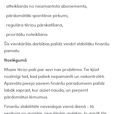
· atteikšanās no neizmantota abonementa,
· pārdomātāki spontānie pirkumi,
· regulāra tēriņu pārskatīšana,
· prioritāšu noteikšana.
Šīs vienkāršās darbības palīdz veidot stabilāku finanšu
pamatu.
Noslēgumā
Mazie tēriņi paši par sevi nav problēma. Tie kļūst
nozīmīgi tad, kad paliek nepamanīti un nekontrolēti.
Apzināta pieeja saviem finanšu paradumiem palīdz
labāk saprast, kur aiziet nauda, un pieņemt
pārdomātus lēmumus.
Finanšu stabilitāte neveidojas vienā dienā - tā
veidojas no mazām, regulārām izvēlēm. Jo agrāk tās