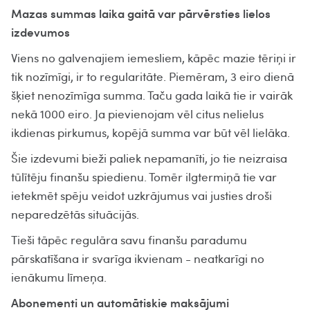
Mazas summas laika gaitā var pārvērsties lielos
izdevumos
Viens no galvenajiem iemesliem, kāpēc mazie tēriņi ir
tik nozīmīgi, ir to regularitāte. Piemēram, 3 eiro dienā
šķiet nenozīmīga summa. Taču gada laikā tie ir vairāk
nekā 1000 eiro. Ja pievienojam vēl citus nelielus
ikdienas pirkumus, kopējā summa var būt vēl lielāka.
Šie izdevumi bieži paliek nepamanīti, jo tie neizraisa
tūlītēju finanšu spiedienu. Tomēr ilgtermiņā tie var
ietekmēt spēju veidot uzkrājumus vai justies droši
neparedzētās situācijās.
Tieši tāpēc regulāra savu finanšu paradumu
pārskatīšana ir svarīga ikvienam - neatkarīgi no
ienākumu līmeņa.
Abonementi un automātiskie maksājumi