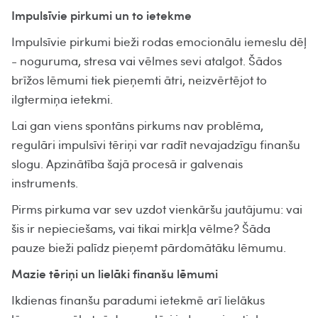
Impulsīvie pirkumi un to ietekme
Impulsīvie pirkumi bieži rodas emocionālu iemeslu dēļ
- noguruma, stresa vai vēlmes sevi atalgot. Šādos
brīžos lēmumi tiek pieņemti ātri, neizvērtējot to
ilgtermiņa ietekmi.
Lai gan viens spontāns pirkums nav problēma,
regulāri impulsīvi tēriņi var radīt nevajadzīgu finanšu
slogu. Apzinātība šajā procesā ir galvenais
instruments.
Pirms pirkuma var sev uzdot vienkāršu jautājumu: vai
šis ir nepieciešams, vai tikai mirkļa vēlme? Šāda
pauze bieži palīdz pieņemt pārdomātāku lēmumu.
Mazie tēriņi un lielāki finanšu lēmumi
Ikdienas finanšu paradumi ietekmē arī lielākus