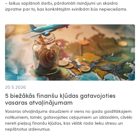
– laikus saplānoti darbi, pārdomāti risinājumi un skaidra
izpratne par to, kas konkrētajām svinībām būs nepieciešams.
20.5.2026
5 biežākās finanšu kļūdas gatavojoties
vasaras atvaļinājumam
Vasaras atvaļinājums daudziem ir viens no gada gaidītākajiem
notikumiem, tomēr, gatavojoties ceļojumiem un izklaidēm, cilvēki
nereti pieļauj finanšu kļūdas, kas vēlāk rada lieku stresu un
neplānotus izdevumus.