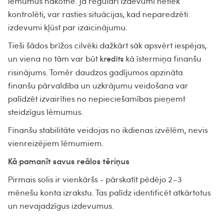
lēmumus nākotnē. Ja regulāri izdevumi netiek
kontrolēti, var rasties situācijas, kad neparedzēti
izdevumi kļūst par izaicinājumu.
Tieši šādos brīžos cilvēki dažkārt sāk apsvērt iespējas,
un viena no tām var būt
kā īstermiņa finanšu
kredits
risinājums. Tomēr daudzos gadījumos apzināta
finanšu pārvaldība un uzkrājumu veidošana var
palīdzēt izvairīties no nepieciešamības pieņemt
steidzīgus lēmumus.
Finanšu stabilitāte veidojas no ikdienas izvēlēm, nevis
vienreizējiem lēmumiem.
Kā pamanīt savus reālos tēriņus
Pirmais solis ir vienkāršs - pārskatīt pēdējo 2–3
mēnešu konta izrakstu. Tas palīdz identificēt atkārtotus
un nevajadzīgus izdevumus.