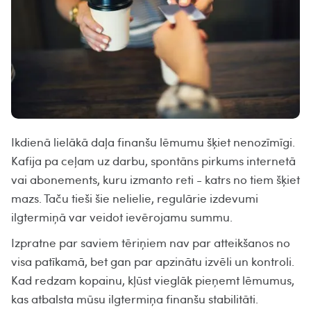
Ikdienā lielākā daļa finanšu lēmumu šķiet nenozīmīgi.
Kafija pa ceļam uz darbu, spontāns pirkums internetā
vai abonements, kuru izmanto reti - katrs no tiem šķiet
mazs. Taču tieši šie nelielie, regulārie izdevumi
ilgtermiņā var veidot ievērojamu summu.
Izpratne par saviem tēriņiem nav par atteikšanos no
visa patīkamā, bet gan par apzinātu izvēli un kontroli.
Kad redzam kopainu, kļūst vieglāk pieņemt lēmumus,
kas atbalsta mūsu ilgtermiņa finanšu stabilitāti.