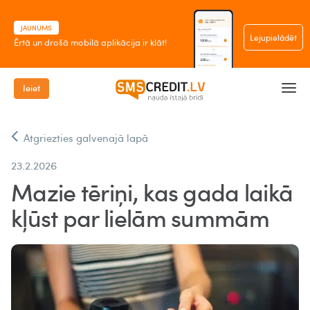
JAUNUMS
Lejupielādēt
Ērtā un drošā mobilā aplikācija ir klāt!
Ieiet
Atgriezties galvenajā lapā
23.2.2026
Mazie tēriņi, kas gada laikā
kļūst par lielām summām