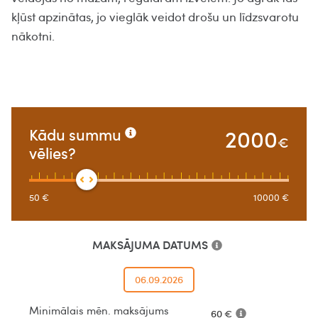
kļūst apzinātas, jo vieglāk veidot drošu un līdzsvarotu
nākotni.
2000
Kādu summu
€
vēlies?
50
€
10000
€
MAKSĀJUMA DATUMS
06.09.2026
Minimālais mēn. maksājums
60
€