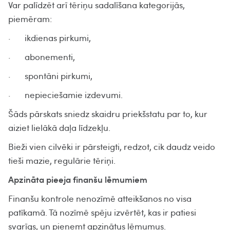
Var palīdzēt arī tēriņu sadalīšana kategorijās,
piemēram:
· ikdienas pirkumi,
· abonementi,
· spontāni pirkumi,
· nepieciešamie izdevumi.
Šāds pārskats sniedz skaidru priekšstatu par to, kur
aiziet lielākā daļa līdzekļu.
Bieži vien cilvēki ir pārsteigti, redzot, cik daudz veido
tieši mazie, regulārie tēriņi.
Apzināta pieeja finanšu lēmumiem
Finanšu kontrole nenozīmē atteikšanos no visa
patīkamā. Tā nozīmē spēju izvērtēt, kas ir patiesi
svarīgs, un pieņemt apzinātus lēmumus.