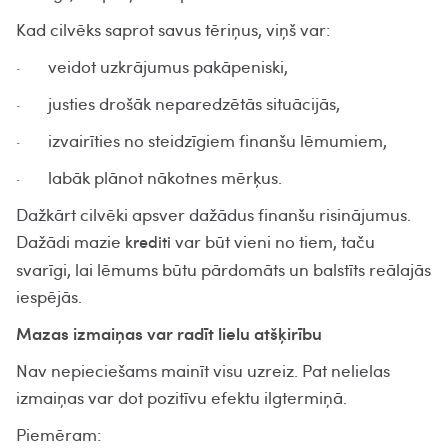
Kad cilvēks saprot savus tēriņus, viņš var:
· veidot uzkrājumus pakāpeniski,
· justies drošāk neparedzētās situācijās,
· izvairīties no steidzīgiem finanšu lēmumiem,
· labāk plānot nākotnes mērķus.
Dažkārt cilvēki apsver dažādus finanšu risinājumus.
Dažādi mazie
var būt vieni no tiem, taču
krediti
svarīgi, lai lēmums būtu pārdomāts un balstīts reālajās
iespējās.
Mazas izmaiņas var radīt lielu atšķirību
Nav nepieciešams mainīt visu uzreiz. Pat nelielas
izmaiņas var dot pozitīvu efektu ilgtermiņā.
Piemēram: