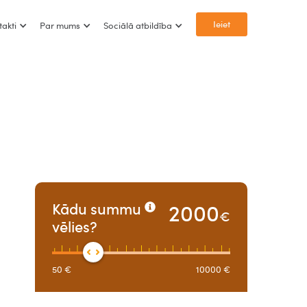
Ieiet
takti
Par mums
Sociālā atbildība
2000
Kādu summu
€
vēlies?
50
€
10000
€