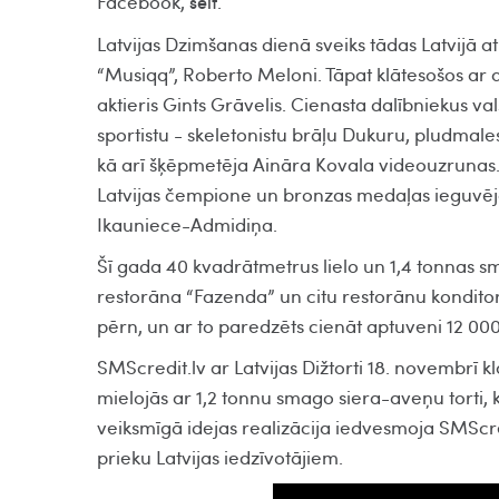
Facebook,
.
šeit
Latvijas Dzimšanas dienā sveiks tādas Latvijā a
“Musiqq”, Roberto Meloni. Tāpat klātesošos ar 
aktieris Gints Grāvelis. Cienasta dalībniekus val
sportistu - skeletonistu brāļu Dukuru, pludmal
kā arī šķēpmetēja Aināra Kovala videouzrunas. To
Latvijas čempione un bronzas medaļas ieguvēj
Ikauniece-Admidiņa.
Šī gada 40 kvadrātmetrus lielo un 1,4 tonnas s
restorāna “Fazenda” un citu restorānu konditori
pērn, un ar to paredzēts cienāt aptuveni 12 000
SMScredit.lv ar Latvijas Dižtorti 18. novembrī k
mielojās ar 1,2 tonnu smago siera-aveņu torti, k
veiksmīgā idejas realizācija iedvesmoja SMScredi
prieku Latvijas iedzīvotājiem.