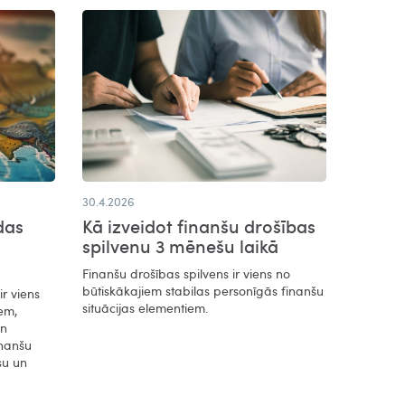
30.4.2026
das
Kā izveidot finanšu drošības
spilvenu 3 mēnešu laikā
Finanšu drošības spilvens ir viens no
būtiskākajiem stabilas personīgās finanšu
r viens
situācijas elementiem.
em,
un
inanšu
su un