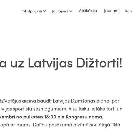
Aplikācija
Jaunumi
Pakalpojumi
Jautājumi
Kon
 uz Latvijas Dižtorti!
dzīvotājus aicina baudīt Latvijas Dzimšanas dienai par
tvijas sportistu sasniegumiem. Visu laiku lielāko torti un
ovembrī no pulksten 18:00 pie Kongresu nama.
 kopā ar mums! Dalību pasākumā atzīmē sociālajā tīklā