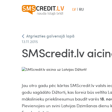
LV
RU
Atgriezties galvenajā lapā
13.11.2015
SMScredit.lv aicina
Jau otro gadu pēc kārtas SMScredit.lv valsts ie
godu sagādāto Dižtorti, kas šoreiz būs veltīta La
18. n
mākslinieku priekšnesumus baudīt varēs
Pievienojies un svini Latvijas Dzimšanas dienu