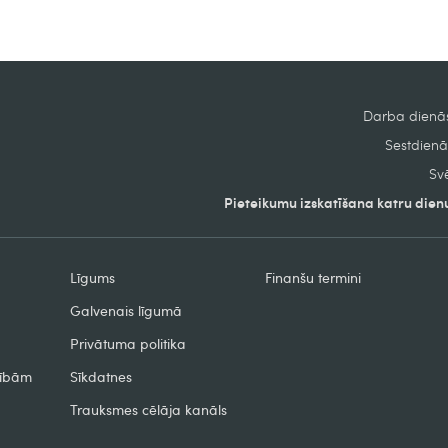
Darba dienās
Sestdienās
Svē
Pieteikumu izskatīšana katru dienu
Līgums
Finanšu termini
Galvenais līgumā
Privātuma politika
zībām
Sīkdatnes
Trauksmes cēlāja kanāls