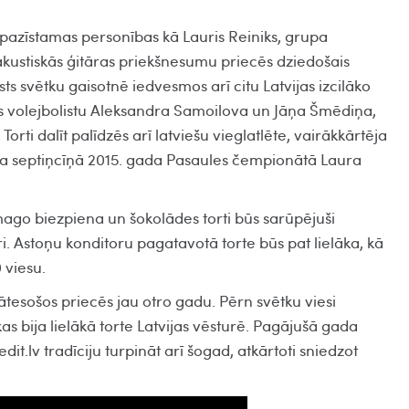
tpazīstamas personības kā Lauris Reiniks, grupa
akustiskās ģitāras priekšnesumu priecēs dziedošais
sts svētku gaisotnē iedvesmos arī citu Latvijas izcilāko
es volejbolistu Aleksandra Samoilova un Jāņa Šmēdiņa,
rti dalīt palīdzēs arī latviešu vieglatlēte, vairākkārtēja
a septiņcīņā 2015. gada Pasaules čempionātā Laura
mago biezpiena un šokolādes torti būs sarūpējuši
. Astoņu konditoru pagatavotā torte būs pat lielāka, kā
 viesu.
lātesošos priecēs jau otro gadu. Pērn svētku viesi
as bija lielākā torte Latvijas vēsturē. Pagājušā gada
t.lv tradīciju turpināt arī šogad, atkārtoti sniedzot