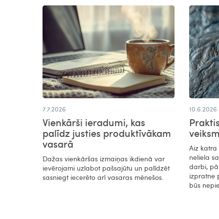
7.7.2026
10.6.2026
Vienkārši ieradumi, kas
Prakti
palīdz justies produktīvākam
veiks
vasarā​
Aiz katra
neliela s
Dažas vienkāršas izmaiņas ikdienā var
darbi, pā
ievērojami uzlabot pašsajūtu un palīdzēt
izpratne 
sasniegt iecerēto arī vasaras mēnešos.
būs nepi