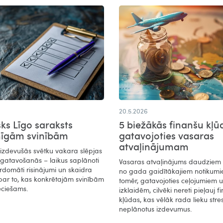
20.5.2026
sks Līgo saraksts
5 biežākās finanšu kļū
mīgām svinībām
gatavojoties vasaras
atvaļinājumam
 izdevušās svētku vakara slēpjas
agatavošanās – laikus saplānoti
Vasaras atvaļinājums daudziem i
rdomāti risinājumi un skaidra
no gada gaidītākajiem notikumi
par to, kas konkrētajām svinībām
tomēr, gatavojoties ceļojumiem 
eciešams.
izklaidēm, cilvēki nereti pieļauj f
kļūdas, kas vēlāk rada lieku stre
neplānotus izdevumus.