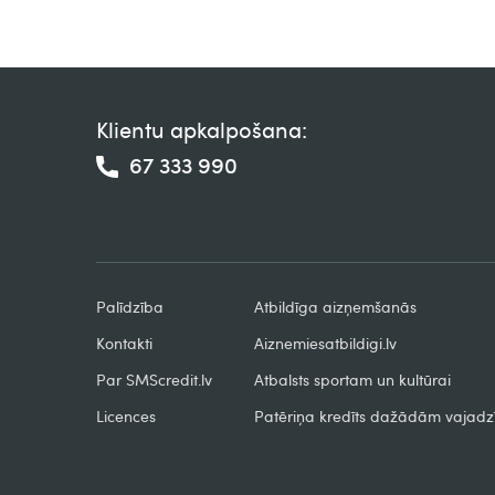
Klientu apkalpošana:
67 333 990
Palīdzība
Atbildīga aizņemšanās
Kontakti
Aiznemiesatbildigi.lv
Par SMScredit.lv
Atbalsts sportam un kultūrai
Licences
Patēriņa kredīts dažādām vajad