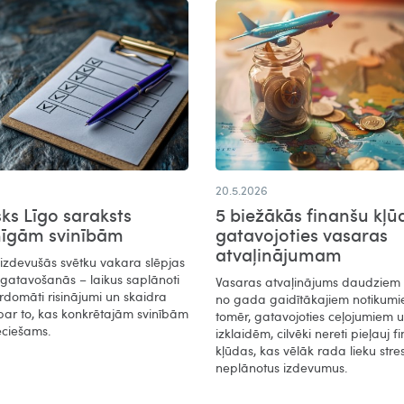
20.5.2026
sks Līgo saraksts
5 biežākās finanšu kļū
mīgām svinībām
gatavojoties vasaras
atvaļinājumam
 izdevušās svētku vakara slēpjas
agatavošanās – laikus saplānoti
Vasaras atvaļinājums daudziem i
rdomāti risinājumi un skaidra
no gada gaidītākajiem notikumi
par to, kas konkrētajām svinībām
tomēr, gatavojoties ceļojumiem 
eciešams.
izklaidēm, cilvēki nereti pieļauj f
kļūdas, kas vēlāk rada lieku stre
neplānotus izdevumus.