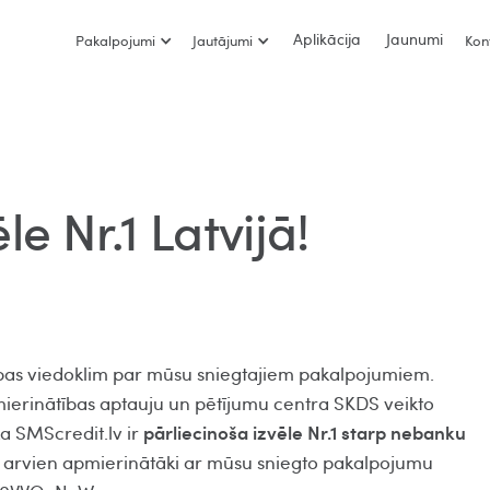
Aplikācija
Jaunumi
Pakalpojumi
Jautājumi
Kon
le Nr.1 Latvijā!
ības viedoklim par mūsu sniegtajiem pakalpojumiem.
mierinātības aptauju un pētījumu centra SKDS veikto
pārliecinoša izvēle Nr.1 starp nebanku
ka SMScredit.lv ir
ir arvien apmierinātāki ar mūsu sniegto pakalpojumu