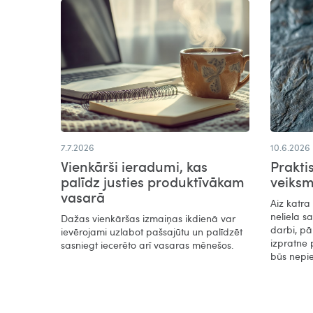
7.7.2026
10.6.2026
Vienkārši ieradumi, kas
Prakti
palīdz justies produktīvākam
veiks
vasarā​
Aiz katra
neliela s
Dažas vienkāršas izmaiņas ikdienā var
darbi, pā
ievērojami uzlabot pašsajūtu un palīdzēt
izpratne 
sasniegt iecerēto arī vasaras mēnešos.
būs nepi