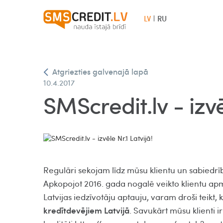
LV
RU
Atgriezties galvenajā lapā
10.4.2017
SMScredit.lv - izvē
Regulāri sekojam līdz mūsu klientu un sabiedr
Apkopojot 2016. gada nogalē veikto klientu ap
Latvijas iedzīvotāju aptauju, varam droši teikt, 
kredītdevējiem Latvijā
. Savukārt mūsu klienti 