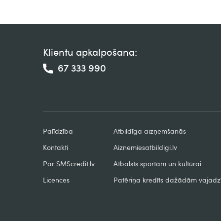
Klientu apkalpošana:
67 333 990
Palīdzība
Atbildīga aizņemšanās
Kontakti
Aiznemiesatbildigi.lv
Par SMScredit.lv
Atbalsts sportam un kultūrai
Licences
Patēriņa kredīts dažādām vajad