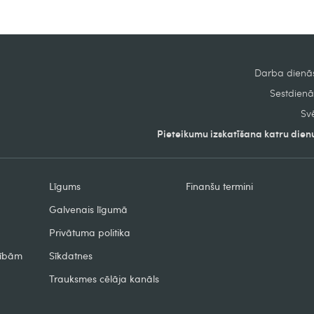
Darba dienās
Sestdienās
Svē
Pieteikumu izskatīšana katru dienu
Līgums
Finanšu termini
Galvenais līgumā
Privātuma politika
zībām
Sīkdatnes
Trauksmes cēlāja kanāls