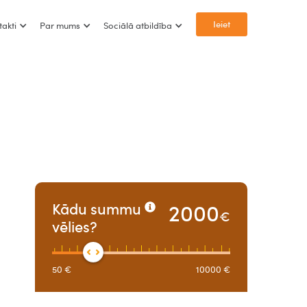
Ieiet
takti
Par mums
Sociālā atbildība
2000
Kādu summu
€
vēlies?
50
€
10000
€