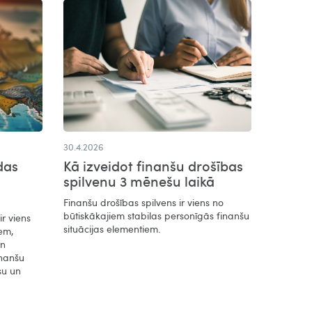
30.4.2026
das
Kā izveidot finanšu drošības
spilvenu 3 mēnešu laikā
Finanšu drošības spilvens ir viens no
būtiskākajiem stabilas personīgās finanšu
r viens
situācijas elementiem.
em,
un
inanšu
su un