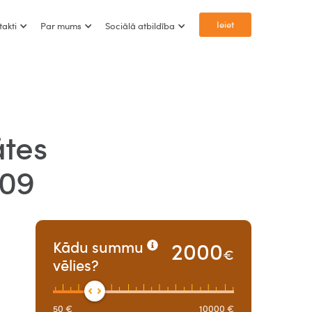
Ieiet
takti
Par mums
Sociālā atbildība
ātes
009
2000
Kādu summu
€
vēlies?
50
€
10000
€