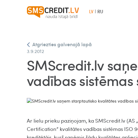
LV
RU
Atgriezties galvenajā lapā
3.9.2012
SMScredit.lv saņe
vadības sistēmas 
Ar lielu prieku paziņojam, ka SMScredit.lv (AS 
Certification” kvalitātes vadības sistēmas ISO 
kreditētājs, kurš saņēmis šādu kvalitātes apliec