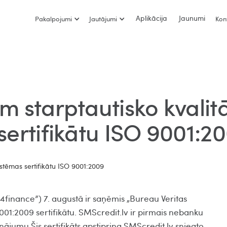
Aplikācija
Jaunumi
Pakalpojumi
Jautājumi
Kon
m starptautisko kvalit
sertifikātu ISO 9001:2
„4finance”) 7. augustā ir saņēmis „Bureau Veritas
9001:2009 sertifikātu. SMScredit.lv ir pirmais nebanku
inājumu.Šis sertifikāts apstiprina SMScredit.lv sniegto