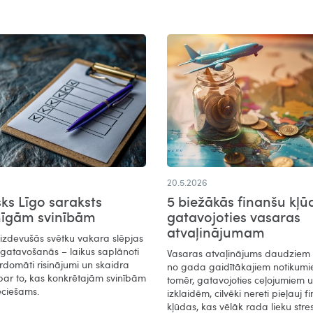
20.5.2026
sks Līgo saraksts
5 biežākās finanšu kļū
mīgām svinībām
gatavojoties vasaras
atvaļinājumam
 izdevušās svētku vakara slēpjas
agatavošanās – laikus saplānoti
Vasaras atvaļinājums daudziem i
rdomāti risinājumi un skaidra
no gada gaidītākajiem notikumi
par to, kas konkrētajām svinībām
tomēr, gatavojoties ceļojumiem 
eciešams.
izklaidēm, cilvēki nereti pieļauj f
kļūdas, kas vēlāk rada lieku stre