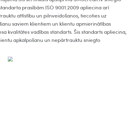
ā standarta prasībām.ISO 9001:2009 apliecina arī
auktu attīstību un pilnveidošanos, tiecoties uz
šanu saviem klientiem un klientu apmierinātības
esa kvalitātes vadības standarts. Šis standarts apliecina,
klientu apkalpošanu un nepārtrauktu sniegto