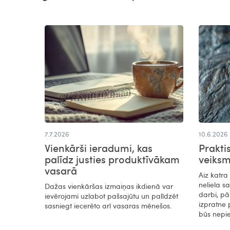
7.7.2026
10.6.2026
Vienkārši ieradumi, kas
Prakti
palīdz justies produktīvākam
veiks
vasarā​
Aiz katra
neliela s
Dažas vienkāršas izmaiņas ikdienā var
darbi, pā
ievērojami uzlabot pašsajūtu un palīdzēt
izpratne 
sasniegt iecerēto arī vasaras mēnešos.
būs nepi