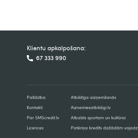
Klientu apkalpošana:
67 333 990
Palīdzība
Atbildīga aizņemšanās
Kontakti
Aiznemiesatbildigi.lv
Par SMScredit.lv
Atbalsts sportam un kultūrai
Licences
Patēriņa kredīts dažādām vajad