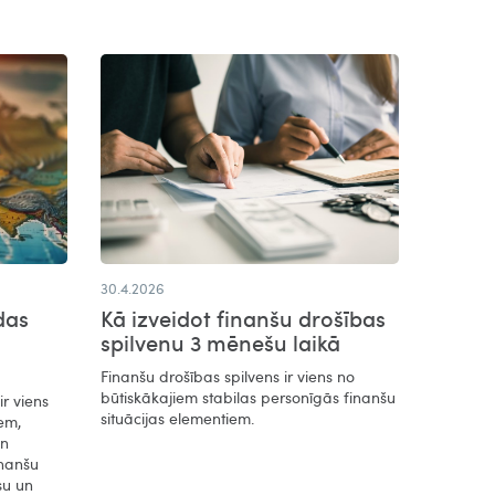
30.4.2026
das
Kā izveidot finanšu drošības
spilvenu 3 mēnešu laikā
Finanšu drošības spilvens ir viens no
būtiskākajiem stabilas personīgās finanšu
r viens
situācijas elementiem.
em,
un
inanšu
su un