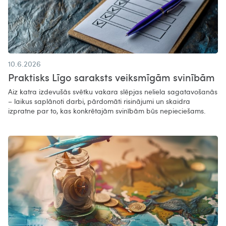
10.6.2026
Praktisks Līgo saraksts veiksmīgām svinībām
Aiz katra izdevušās svētku vakara slēpjas neliela sagatavošanās
– laikus saplānoti darbi, pārdomāti risinājumi un skaidra
izpratne par to, kas konkrētajām svinībām būs nepieciešams.