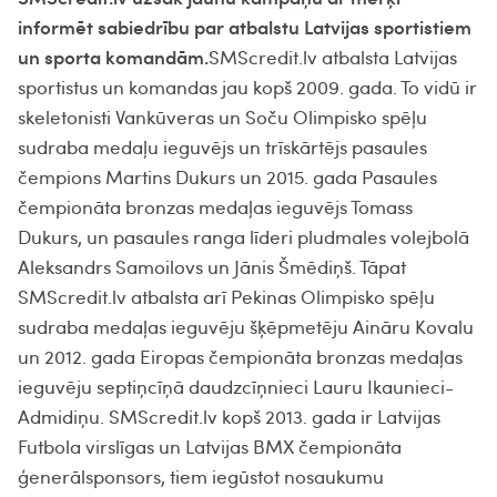
informēt sabiedrību par atbalstu Latvijas sportistiem
un sporta komandām.
SMScredit.lv atbalsta Latvijas
sportistus un komandas jau kopš 2009. gada. To vidū ir
skeletonisti Vankūveras un Soču Olimpisko spēļu
sudraba medaļu ieguvējs un trīskārtējs pasaules
čempions Martins Dukurs un 2015. gada Pasaules
čempionāta bronzas medaļas ieguvējs Tomass
Dukurs, un pasaules ranga līderi pludmales volejbolā
Aleksandrs Samoilovs un Jānis Šmēdiņš. Tāpat
SMScredit.lv atbalsta arī Pekinas Olimpisko spēļu
sudraba medaļas ieguvēju šķēpmetēju Aināru Kovalu
un 2012. gada Eiropas čempionāta bronzas medaļas
ieguvēju septiņcīņā daudzcīņnieci Lauru Ikaunieci-
Admidiņu. SMScredit.lv kopš 2013. gada ir Latvijas
Futbola virslīgas un Latvijas BMX čempionāta
ģenerālsponsors, tiem iegūstot nosaukumu