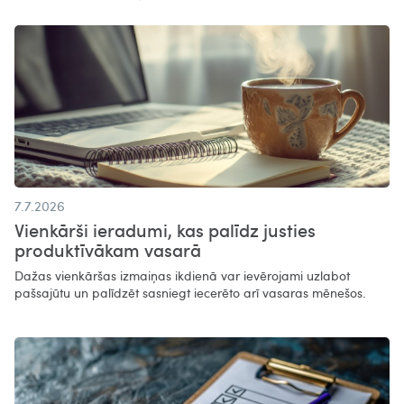
7.7.2026
Vienkārši ieradumi, kas palīdz justies
produktīvākam vasarā​
Dažas vienkāršas izmaiņas ikdienā var ievērojami uzlabot
pašsajūtu un palīdzēt sasniegt iecerēto arī vasaras mēnešos.