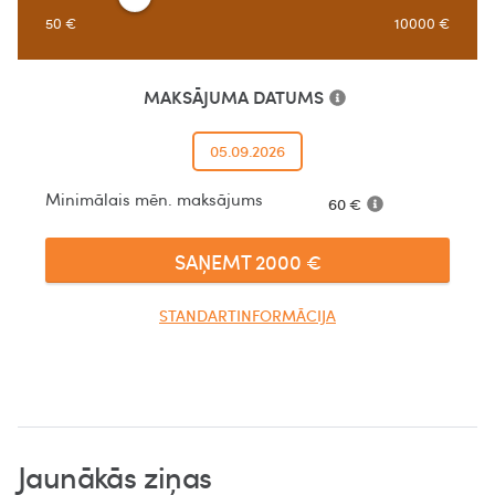
50
€
10000
€
MAKSĀJUMA DATUMS
05.09.2026
Minimālais mēn. maksājums
60
€
SAŅEMT
2000
€
STANDARTINFORMĀCIJA
Jaunākās ziņas