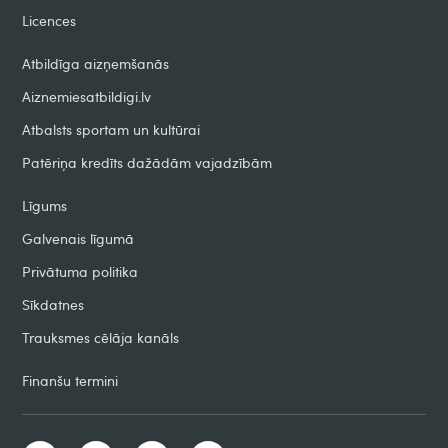
Licences
Atbildīga aizņemšanās
Aiznemiesatbildigi.lv
Atbalsts sportam un kultūrai
Patēriņa kredīts dažādām vajadzībām
Līgums
Galvenais līgumā
Privātuma politika
Sīkdatnes
Trauksmes cēlāja kanāls
Finanšu termini