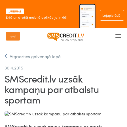
JAUNUMS
Lejupielādēt
Ērtā un drošā mobilā aplikācija ir klāt!
Ieiet
Atgriezties galvenajā lapā
30.4.2015
SMScredit.lv uzsāk
kampaņu par atbalstu
sportam
SMScredit.lv uzsāk jaunu kampaņu ar mērķi