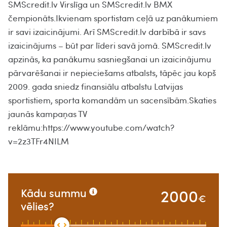
SMScredit.lv Virslīga un SMScredit.lv BMX
čempionāts.Ikvienam sportistam ceļā uz panākumiem
ir savi izaicinājumi. Arī SMScredit.lv darbībā ir savs
izaicinājums – būt par līderi savā jomā. SMScredit.lv
apzinās, ka panākumu sasniegšanai un izaicinājumu
pārvarēšanai ir nepieciešams atbalsts, tāpēc jau kopš
2009. gada sniedz finansiālu atbalstu Latvijas
sportistiem, sporta komandām un sacensībām.Skaties
jaunās kampaņas TV
reklāmu:https://www.youtube.com/watch?
v=2z3TFr4NILM
2000
Kādu summu
€
vēlies?