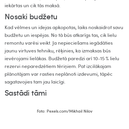
iekārtas un cik tās maksā.
Nosaki budžetu
Kad vēlmes un idejas apkopotas, laiks noskaidrot savu
budžetu un iespējas. No tā būs atkarīgs tas, cik lielu
remontu varēsi veikt. Ja nepieciešams iegādāties
jaunu virtuves tehniku, rēķinies, ka izmaksas būs
ievērojami lielākas. Budžetā paredzi arī 10-15 % lielu
rezervi neparedzētiem tēriņiem. Pat izcilākajam
plānotājam var rasties neplānoti izdevumi, tāpēc
sagatavojies tam jau laicīgi.
Sastādi tāmi
Foto: Pexels.com/Mikhail Nilov