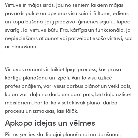
Virtuve ir mājas sirds. Jau no seniem laikiem mājas
pavards pulcē un apvieno visu saimi. Siltums, ēdiens
un kopā būšana ļauj piedzīvot ģimenes sajūtu. Tāpēc
svarīgi, lai virtuve būtu tīra, kārtīga un funkcionāla. Ja
nepieciešams atjaunot vai pārveidot esošo virtuvi, sāc
ar plānošanu.
Virtuves remonts ir laikietilpīgs process, kas prasa
kārtīgu plānošanu un izpēti. Vari to visu uzticēt
profesionāļiem, vari visus darbus plānot un veikt pats,
kā arī vari daļu no darbiem darīt pats, bet daļu uzticēt
meistariem. Par to, kā visefektīvāk plānot darba
procesu un izmaksas, lasi tālāk.
Apkopo idejas un vēlmes
Pirms ķerties klāt lielajai plānošanai un darīšanai,