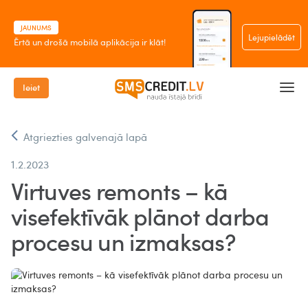
JAUNUMS
Lejupielādēt
Ērtā un drošā mobilā aplikācija ir klāt!
Ieiet
Atgriezties galvenajā lapā
1.2.2023
Virtuves remonts – kā
visefektīvāk plānot darba
procesu un izmaksas?