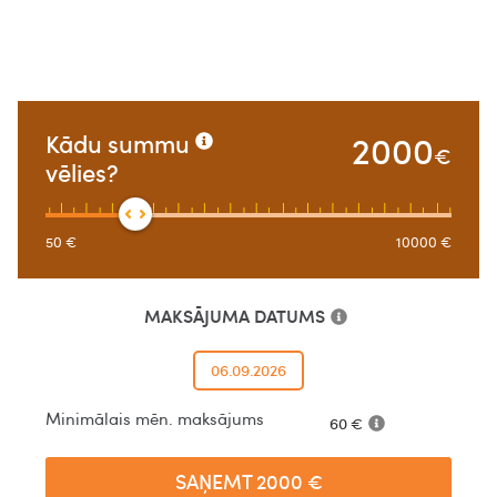
2000
Kādu summu
€
vēlies?
50
€
10000
€
MAKSĀJUMA DATUMS
06.09.2026
Minimālais mēn. maksājums
60
€
SAŅEMT
2000
€