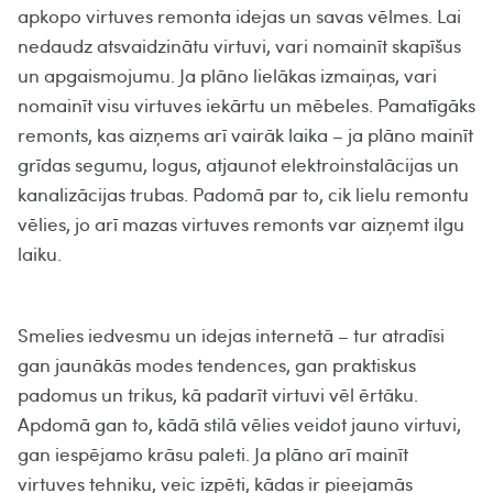
apkopo virtuves remonta idejas un savas vēlmes. Lai
nedaudz atsvaidzinātu virtuvi, vari nomainīt skapīšus
un apgaismojumu. Ja plāno lielākas izmaiņas, vari
nomainīt visu virtuves iekārtu un mēbeles. Pamatīgāks
remonts, kas aizņems arī vairāk laika – ja plāno mainīt
grīdas segumu, logus, atjaunot elektroinstalācijas un
kanalizācijas trubas. Padomā par to, cik lielu remontu
vēlies, jo arī mazas virtuves remonts var aizņemt ilgu
laiku.
Smelies iedvesmu un idejas internetā – tur atradīsi
gan jaunākās modes tendences, gan praktiskus
padomus un trikus, kā padarīt virtuvi vēl ērtāku.
Apdomā gan to, kādā stilā vēlies veidot jauno virtuvi,
gan iespējamo krāsu paleti. Ja plāno arī mainīt
virtuves tehniku, veic izpēti, kādas ir pieejamās