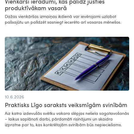
Vienkārši ieradumi, kas palīdz justies
produktīvākam vasarā​
Dažas vienkāršas izmaiņas ikdienā var ievērojami uzlabot
pašsajūtu un palīdzēt sasniegt iecerēto arī vasaras mēnešos.
10.6.2026
Praktisks Līgo saraksts veiksmīgām svinībām
Aiz katra izdevušās svētku vakara slēpjas neliela sagatavošanās
– laikus saplānoti darbi, pārdomāti risinājumi un skaidra
izpratne par to, kas konkrētajām svinībām būs nepieciešams.