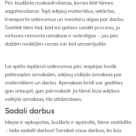
Pēc budžeta noskaidrošanas, ķeries klāt tāmes
sagatavošanai. Tajā iekļauj materiālus, iekārtas,
transporta izdevumus un meistaru algas par darbu.
Sastādi tāmi tad, kad esi gatavs uzsākt procesu, jo
virtuves remonta izmaksas ir svārstīgas – jau pēc
dažām nedēļām cenas var būt izmainījušās.
Lai spētu ieplānot izdevumus pēc iespējas tuvāk
patiesajām izmaksām, iekļauj vidējās izmaksas par
materiāliem un darbu. Apmaksas brīdī var gadīties
gan ietaupīt, gan pārmaksāt. Ja tāmē būsi iekļāvis
vidējās izmaksas, tās izlīdzināsies.
Sadali darbus
Idejas ir apkopotas, budžets ir apzināts, tāme sastādīta
– laiks sadalīt darbus! Saraksti visus darbus, ko būs