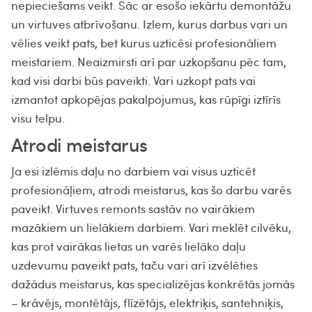
nepieciešams veikt. Sāc ar esošo iekārtu demontāžu
un virtuves atbrīvošanu. Izlem, kurus darbus vari un
vēlies veikt pats, bet kurus uzticēsi profesionāliem
meistariem. Neaizmirsti arī par uzkopšanu pēc tam,
kad visi darbi būs paveikti. Vari uzkopt pats vai
izmantot apkopējas pakalpojumus, kas rūpīgi iztīrīs
visu telpu.
Atrodi meistarus
Ja esi izlēmis daļu no darbiem vai visus uzticēt
profesionāļiem, atrodi meistarus, kas šo darbu varēs
paveikt. Virtuves remonts sastāv no vairākiem
mazākiem un lielākiem darbiem. Vari meklēt cilvēku,
kas prot vairākas lietas un varēs lielāko daļu
uzdevumu paveikt pats, taču vari arī izvēlēties
dažādus meistarus, kas specializējas konkrētās jomās
– krāvējs, montētājs, flīzētājs, elektriķis, santehniķis,