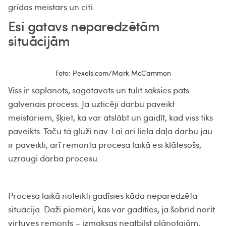
grīdas meistars un citi.
Esi gatavs neparedzētām
situācijām
Foto: Pexels.com/Mark McCammon
Viss ir saplānots, sagatavots un tūlīt sāksies pats
galvenais process. Ja uzticēji darbu paveikt
meistariem, šķiet, ka var atslābt un gaidīt, kad viss tiks
paveikts. Taču tā gluži nav. Lai arī liela daļa darbu jau
ir paveikti, arī remonta procesa laikā esi klātesošs,
uzraugi darba procesu.
Procesa laikā noteikti gadīsies kāda neparedzēta
situācija. Daži piemēri, kas var gadīties, ja šobrīd norit
virtuves remonts – izmaksas neatbilst plānotajām,