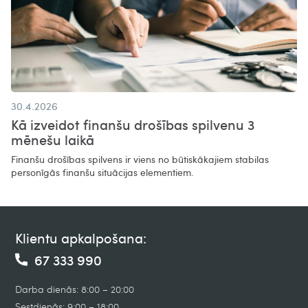
30.4.2026
Kā izveidot finanšu drošības spilvenu 3
mēnešu laikā
Finanšu drošības spilvens ir viens no būtiskākajiem stabilas
personīgās finanšu situācijas elementiem.
Klientu apkalpošana:
67 333 990
Darba dienās: 8:00 – 20:00
Sestdienās: 9:00 – 18:00