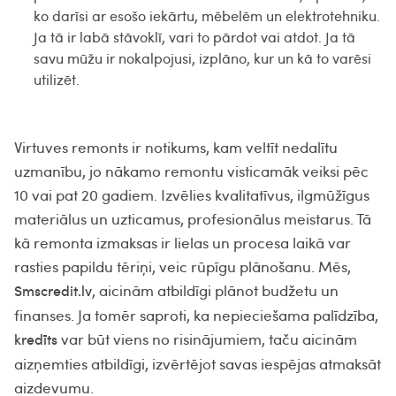
ko darīsi ar esošo iekārtu, mēbelēm un elektrotehniku.
Ja tā ir labā stāvoklī, vari to pārdot vai atdot. Ja tā
savu mūžu ir nokalpojusi, izplāno, kur un kā to varēsi
utilizēt.
Virtuves remonts ir notikums, kam veltīt nedalītu
uzmanību, jo nākamo remontu visticamāk veiksi pēc
10 vai pat 20 gadiem. Izvēlies kvalitatīvus, ilgmūžīgus
materiālus un uzticamus, profesionālus meistarus. Tā
kā remonta izmaksas ir lielas un procesa laikā var
rasties papildu tēriņi, veic rūpīgu plānošanu. Mēs,
, aicinām atbildīgi plānot budžetu un
Smscredit.lv
finanses. Ja tomēr saproti, ka nepieciešama palīdzība,
var būt viens no risinājumiem, taču aicinām
kredīts
aizņemties atbildīgi, izvērtējot savas iespējas atmaksāt
aizdevumu.