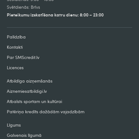
Svētdienās: Brīvs
Pieteikumu izskatīšana katru dienu: 8:00 – 23:00
Palīdzība
Kontakti
Par SMScredit.lv
Licences
Atbildīga aizņemšanās
Aiznemiesatbildigi.lv
Atbalsts sportam un kultūrai
Patēriņa kredīts dažādām vajadzībām
Līgums
Galvenais līgumā