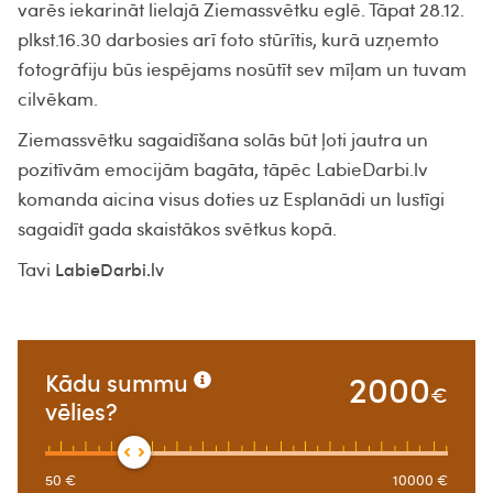
varēs iekarināt lielajā Ziemassvētku eglē. Tāpat 28.12.
plkst.16.30 darbosies arī foto stūrītis, kurā uzņemto
fotogrāfiju būs iespējams nosūtīt sev mīļam un tuvam
cilvēkam.
Ziemassvētku sagaidīšana solās būt ļoti jautra un
pozitīvām emocijām bagāta, tāpēc LabieDarbi.lv
komanda aicina visus doties uz Esplanādi un lustīgi
sagaidīt gada skaistākos svētkus kopā.
Tavi
LabieDarbi.lv
2000
Kādu summu
€
vēlies?
50
€
10000
€