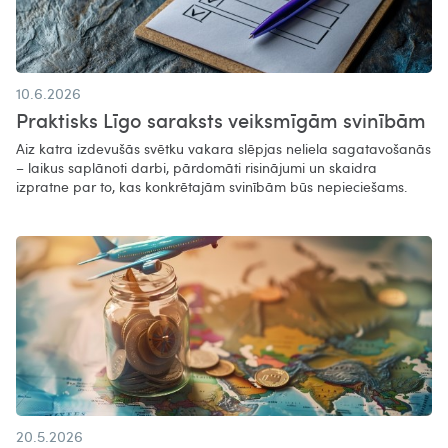
10.6.2026
Praktisks Līgo saraksts veiksmīgām svinībām
Aiz katra izdevušās svētku vakara slēpjas neliela sagatavošanās
– laikus saplānoti darbi, pārdomāti risinājumi un skaidra
izpratne par to, kas konkrētajām svinībām būs nepieciešams.
20.5.2026