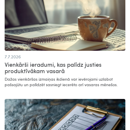
7.7.2026
Vienkārši ieradumi, kas palīdz justies
produktīvākam vasarā​
Dažas vienkāršas izmaiņas ikdienā var ievērojami uzlabot
pašsajūtu un palīdzēt sasniegt iecerēto arī vasaras mēnešos.