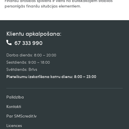
Finanšu drošības spilvens ir viens no būtiskākajiem stabilas
personīgās finanšu situācijas elementiem.
Klientu apkalpošana:
67 333 990
Darba dienās: 8:00 – 20:00
Sestdienās: 9:00 – 18:00
Svētdienās: Brīvs
Pieteikumu izskatīšana katru dienu: 8:00 – 23:00
Palīdzība
Kontakti
Par SMScredit.lv
Licences