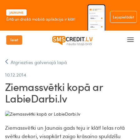
JAUNUMS
Lejupielādēt
Ērtā un drošā mobilā aplikācija ir klāt!
Ieiet
Atgriezties galvenajā lapā
10.12.2014
Ziemassvētki kopā ar
LabieDarbi.lv
Ziemassvētki un Jaunais gads teju ir klāt! Ielas rotā
svētku dekori, visapkārt zaigo krāsaino spuldzīšu