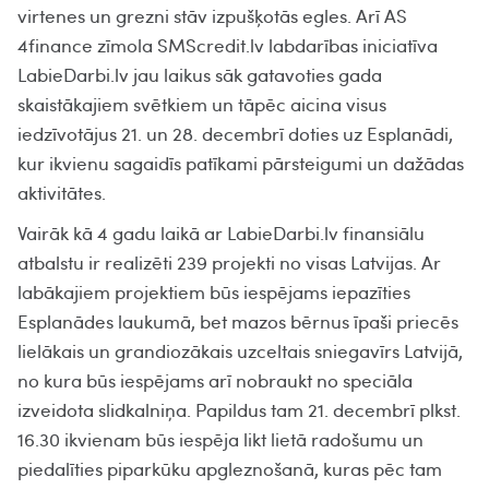
virtenes un grezni stāv izpušķotās egles. Arī AS
4finance zīmola SMScredit.lv labdarības iniciatīva
LabieDarbi.lv jau laikus sāk gatavoties gada
skaistākajiem svētkiem un tāpēc aicina visus
iedzīvotājus 21. un 28. decembrī doties uz Esplanādi,
kur ikvienu sagaidīs patīkami pārsteigumi un dažādas
aktivitātes.
Vairāk kā 4 gadu laikā ar LabieDarbi.lv finansiālu
atbalstu ir realizēti 239 projekti no visas Latvijas. Ar
labākajiem projektiem būs iespējams iepazīties
Esplanādes laukumā, bet mazos bērnus īpaši priecēs
lielākais un grandiozākais uzceltais sniegavīrs Latvijā,
no kura būs iespējams arī nobraukt no speciāla
izveidota slidkalniņa. Papildus tam 21. decembrī plkst.
16.30 ikvienam būs iespēja likt lietā radošumu un
piedalīties piparkūku apgleznošanā, kuras pēc tam