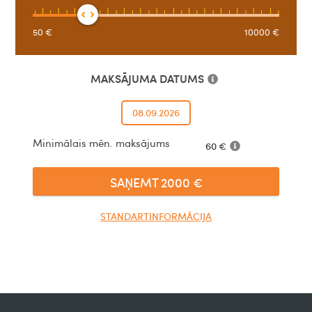
50
€
10000
€
MAKSĀJUMA DATUMS
08.09.2026
Minimālais mēn. maksājums
60
€
SAŅEMT
2000
€
STANDARTINFORMĀCIJA