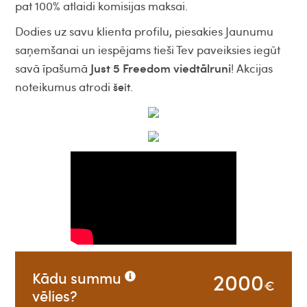
pat 100% atlaidi komisijas maksai.
Dodies uz savu klienta profilu, piesakies Jaunumu
saņemšanai un iespējams tieši Tev paveiksies iegūt
Just 5 Freedom viedtālruni
savā īpašumā
! Akcijas
noteikumus atrodi
.
šeit
2000
Kādu summu
€
vēlies?