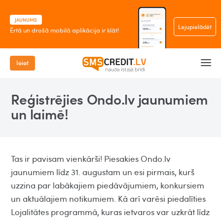
JAUNUMS
Lejupielādēt
Ērtā un drošā mobilā aplikācija ir klāt!
Ieiet
Reģistrējies Ondo.lv jaunumiem
un laimē!
Tas ir pavisam vienkārši! Piesakies Ondo.lv
jaunumiem līdz 31. augustam un esi pirmais, kurš
uzzina par labākajiem piedāvājumiem, konkursiem
un aktuālajiem notikumiem. Kā arī varēsi piedalīties
Lojalitātes programmā, kuras ietvaros var uzkrāt līdz