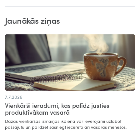
Jaunākās ziņas
7.7.2026
Vienkārši ieradumi, kas palīdz justies
produktīvākam vasarā​
Dažas vienkāršas izmaiņas ikdienā var ievērojami uzlabot
pašsajūtu un palīdzēt sasniegt iecerēto arī vasaras mēnešos.