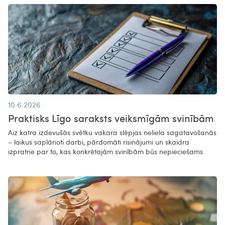
10.6.2026
Praktisks Līgo saraksts veiksmīgām svinībām
Aiz katra izdevušās svētku vakara slēpjas neliela sagatavošanās
– laikus saplānoti darbi, pārdomāti risinājumi un skaidra
izpratne par to, kas konkrētajām svinībām būs nepieciešams.