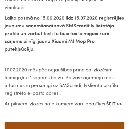
vienkārši!
Laika posmā no 15.06.2020 līdz 15.07.2020 reģistrējies
jaunumu saņemšanai savā SMScredit.lv lietotāja
profilā un varbūt tieši Tu būsi tas laimīgais kurš
saņems pilnīgi jaunu Xiaomi MI Mop Pro
putekļsūcēju.
17.07.2020 mēs pēc nejaušības principa izlozēsim
laimīgo,kurš saņems balvu. Balvas saņēmēju mēs
informēsim personīgi uz SMScredit.lvklienta profilā
reģistrēto e-pasta adresi.
Ar pilniem izlozes noteikumiem vari iepazīties
ŠEIT >>