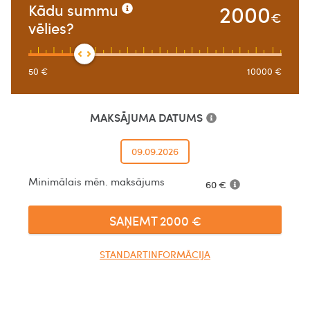
2000
Kādu summu
€
vēlies?
50
€
10000
€
MAKSĀJUMA DATUMS
09.09.2026
Minimālais mēn. maksājums
60
€
SAŅEMT
2000
€
STANDARTINFORMĀCIJA