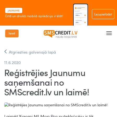
JAUNUMS
Lejupielādēt
Ērtā un drošā mobilā aplikācija ir klāt!
Ieiet
Atgriezties galvenajā lapā
11.6.2020
Reģistrējies Jaunumu
saņemšanai no
SMScredit.lv un laimē!
Laimēt Xiaomi MI Mop Pro putekļsūcēju ir tik