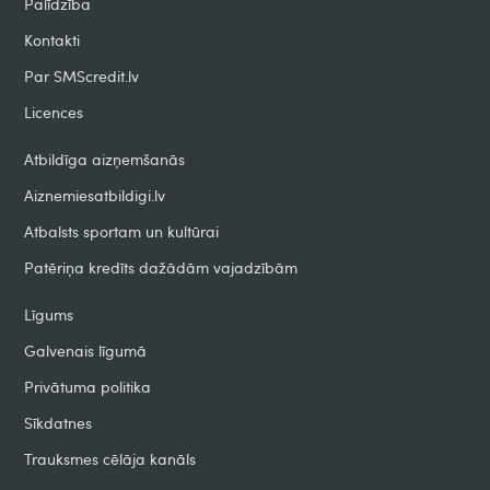
Palīdzība
Kontakti
Par SMScredit.lv
Licences
Atbildīga aizņemšanās
Aiznemiesatbildigi.lv
Atbalsts sportam un kultūrai
Patēriņa kredīts dažādām vajadzībām
Līgums
Galvenais līgumā
Privātuma politika
Sīkdatnes
Trauksmes cēlāja kanāls