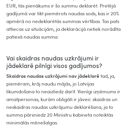
EUR, tās pienākums ir šo summu deklarēt. Pretējā
gadījumā var tikt piemērots naudas sods, kas ir 20%
apmērā no nedeklarētās summas vērtības. Tas pats
attiecas uz situācijām, ja deklarācijā netiek norādīta
patiesā naudas summa.
Vai skaidras naudas uzkrājumi ir
jādeklarē pilnīgi visos gadījumos?
Skaidras naudas uzkrājumi nav jādeklarē
tad, ja,
piemēram, krāj naudu mājās, jo Latvijas
likumdošana to neaizliedz darīt. Vienīgi izņēmums ir
amatpersonas, kurām obligāti ir jāveic skaidras un
neskaidras naudas uzkrājumu deklarēšana, ja to
summa pārsniedz 20 Ministru kabineta noteiktās
minimālās mēnešalgas.