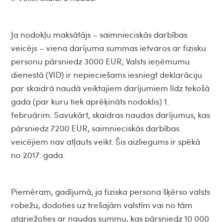
Ja nodokļu maksātājs – saimnieciskās darbības
veicējs – viena darījuma summas ietvaros ar fizisku
personu pārsniedz 3000 EUR, Valsts ieņēmumu
dienestā (VID) ir nepieciešams iesniegt deklarāciju
par skaidrā naudā veiktajiem darījumiem līdz tekošā
gada (par kuru tiek aprēķināts nodoklis) 1.
februārim. Savukārt, skaidras naudas darījumus, kas
pārsniedz 7200 EUR, saimnieciskās darbības
veicējiem nav atļauts veikt. Šis aizliegums ir spēkā
no 2017. gada.
Piemēram, gadījumā, ja fiziska persona šķērso valsts
robežu, dodoties uz trešajām valstīm vai no tām
atgriežoties ar naudas summu, kas pārsniedz 10 000