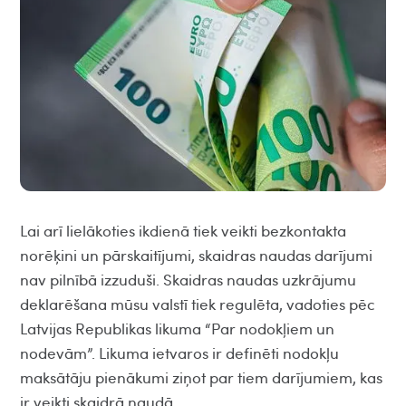
Lai arī lielākoties ikdienā tiek veikti bezkontakta
norēķini un pārskaitījumi, skaidras naudas darījumi
nav pilnībā izzuduši. Skaidras naudas uzkrājumu
deklarēšana mūsu valstī tiek regulēta, vadoties pēc
Latvijas Republikas likuma “Par nodokļiem un
nodevām”. Likuma ietvaros ir definēti nodokļu
maksātāju pienākumi ziņot par tiem darījumiem, kas
ir veikti skaidrā naudā.