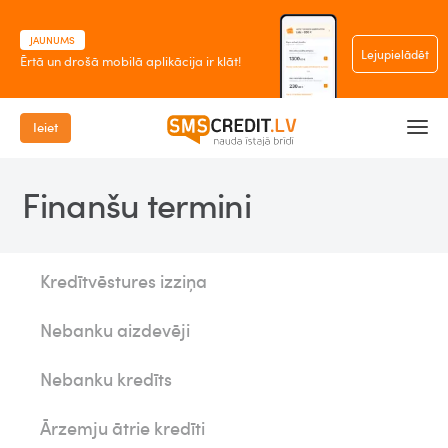
JAUNUMS
Lejupielādēt
Ērtā un drošā mobilā aplikācija ir klāt!
Ieiet
Finanšu termini
Kredītvēstures izziņa
Nebanku aizdevēji
Nebanku kredīts
Ārzemju ātrie kredīti